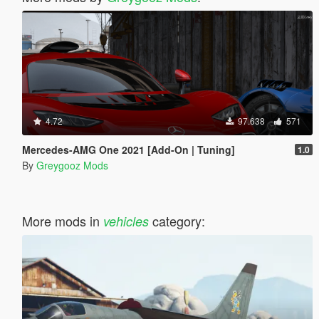
4.72
97.638
571
Mercedes-AMG One 2021 [Add-On | Tuning]
1.0
By
Greygooz Mods
More mods in
category:
vehicles