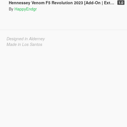
Hennessey Venom F5 Revolution 2023 [Add-On | Extras]
1.0
By
HappyEndgr
Designed in Alderney
Made in Los Santos