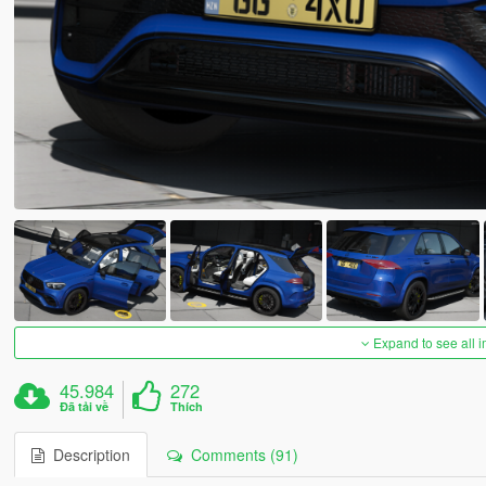
Expand to see all 
45.984
272
Đã tải về
Thích
Description
Comments (91)