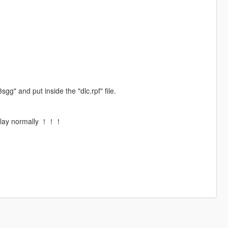
gg" and put inside the "dlc.rpf" file.
to play normally ！！！