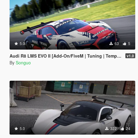
5.0
63
5
Audi R8 LMS EVO II [Add-On/FiveM | Tuning | Template]
v1.0
By
Songuo
5.0
322
24