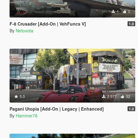
1
0
F-8 Crusader [Add-On | VehFuncs V]
1.0
By
Netoxota
5.0
2.577
32
Pagani Utopia [Add-On | Legacy | Enhanced]
1.0
By
Hammer76