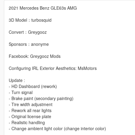
2021 Mercedes Benz GLE63s AMG
3D Model：turbosquid
Convert：Greygooz
Sponsors：anonyme
Facebook: Greygooz Mods
Configuring IRL Exterior Aesthetics: MsMotors
Update :
- HD Dashboard (rework)
- Turn signal
- Brake paint (secondary painting)
- Tire width adjustment
- Rework all rear lights
- Original license plate
- Realistic handling
- Change ambient light color (change interior color)