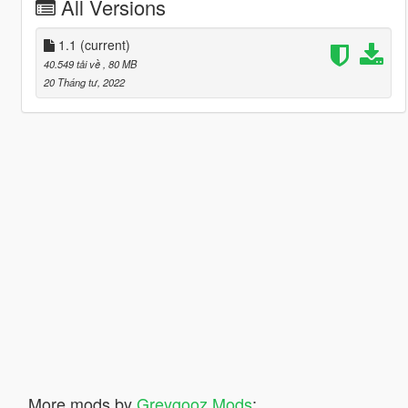
All Versions
1.1
(current)
40.549 tải về
, 80 MB
20 Tháng tư, 2022
More mods by
Greygooz Mods
: