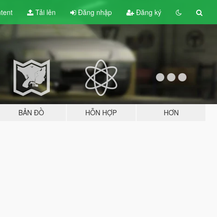
tent
Tải lên
Đăng nhập
Đăng ký
BẢN ĐỒ
HỖN HỢP
HƠN