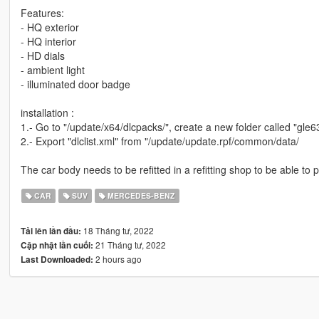
Features:
- HQ exterior
- HQ interior
- HD dials
- ambient light
- illuminated door badge
installation :
1.- Go to "/update/x64/dlcpacks/", create a new folder called "gle63s
2.- Export "dlclist.xml" from "/update/update.rpf/common/data/
The car body needs to be refitted in a refitting shop to be able 
CAR
SUV
MERCEDES-BENZ
18 Tháng tư, 2022
Tải lên lần đầu:
21 Tháng tư, 2022
Cập nhật lần cuối:
2 hours ago
Last Downloaded: