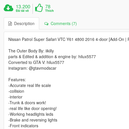
13.200
78
Đã tải về
Thích
Description
Comments (7)
Nissan Patrol Super Safari VTC Y61 4800 2016 4-door [Add-On | Rep
The Outer Body By: iikilly
parts & Edited & addition & engine by: hilux5577
Converted to GTA V: hilux5577
instagram: @gtavmodscar
Features:
-Accurate real life scale
-collision
-interior
-Trunk & doors work!
-real life like door opening!
-Working headlights leds
-Brake and reversing lights
-Front indicators