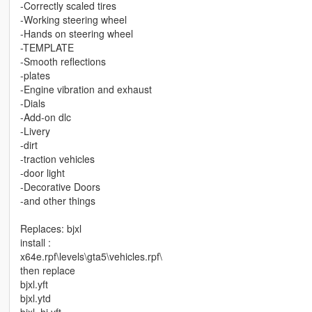
-Correctly scaled tires
-Working steering wheel
-Hands on steering wheel
-TEMPLATE
-Smooth reflections
-plates
-Engine vibration and exhaust
-Dials
-Add-on dlc
-Livery
-dirt
-traction vehicles
-door light
-Decorative Doors
-and other things
Replaces: bjxl
install :
x64e.rpf\levels\gta5\vehicles.rpf\
then replace
bjxl.yft
bjxl.ytd