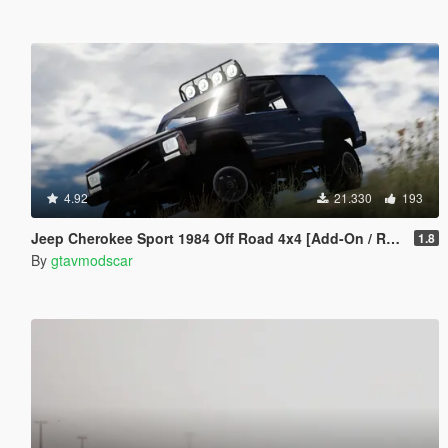
4.92
21.330
193
Jeep Cherokee Sport 1984 Off Road 4x4 [Add-On / Replace | Tuning | 10 Extras | Unlocked]
1.8
By
gtavmodscar