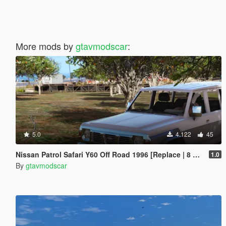
More mods by
gtavmodscar
:
5.0
4.122
45
Nissan Patrol Safari Y60 Off Road 1996 [Replace | 8 Extras]
1.0
By
gtavmodscar