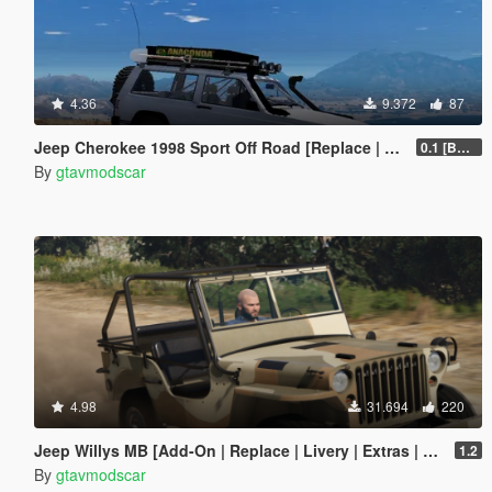
4.36
9.372
87
Jeep Cherokee 1998 Sport Off Road [Replace | 10 Extras | Unlocked]
0.1 [BETA]
By
gtavmodscar
4.98
31.694
220
Jeep Willys MB [Add-On | Replace | Livery | Extras | Template]
1.2
By
gtavmodscar