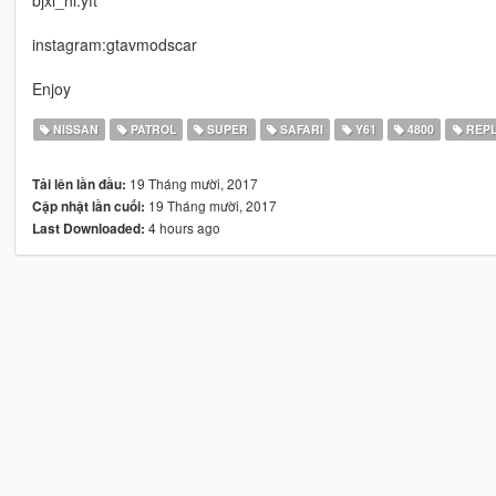
bjxl_hi.yft
instagram:gtavmodscar
Enjoy
NISSAN
PATROL
SUPER
SAFARI
Y61
4800
REP
19 Tháng mười, 2017
Tải lên lần đầu:
19 Tháng mười, 2017
Cập nhật lần cuối:
4 hours ago
Last Downloaded: