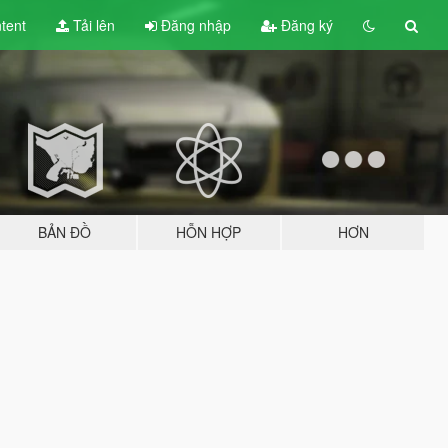
tent
Tải lên
Đăng nhập
Đăng ký
BẢN ĐỒ
HỖN HỢP
HƠN