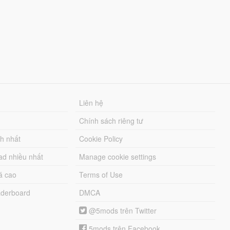
Liên hệ
Chính sách riêng tư
ch nhất
Cookie Policy
ad nhiều nhất
Manage cookie settings
á cao
Terms of Use
derboard
DMCA
@5mods trên Twitter
5mods trên Facebook