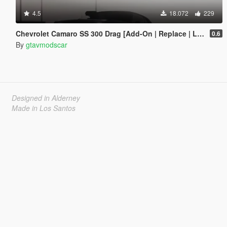
4.5
18.072
229
Chevrolet Camaro SS 300 Drag [Add-On | Replace | Livery | Extras | Template]
0.6
By
gtavmodscar
Designed in Alderney
Made in Los Santos