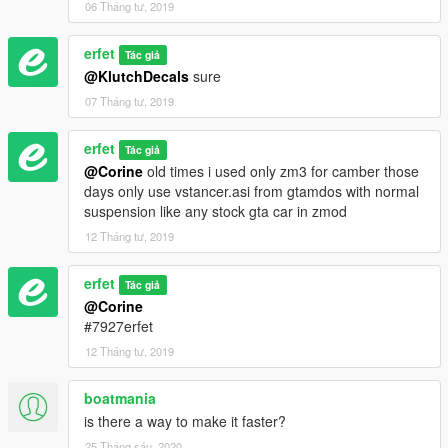
06 Tháng tư, 2019
erfet
Tác giả
@KlutchDecals
sure
07 Tháng tư, 2019
erfet
Tác giả
@Corine
old times i used only zm3 for camber those
days only use vstancer.asi from gtamdos with normal
suspension like any stock gta car in zmod
12 Tháng tư, 2019
erfet
Tác giả
@Corine
#7927erfet
12 Tháng tư, 2019
boatmania
is there a way to make it faster?
25 Tháng sáu, 2020