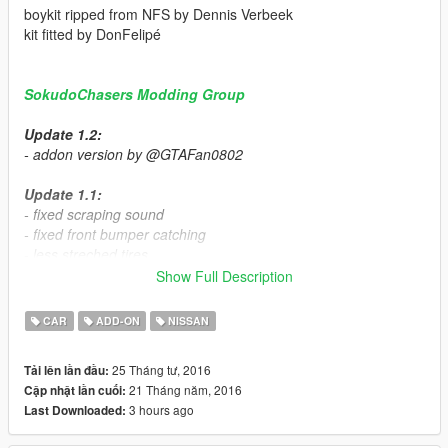
boykit ripped from NFS by Dennis Verbeek
kit fitted by DonFelipé
SokudoChasers Modding Group
Update 1.2:
- addon version by @GTAFan0802
Update 1.1:
- fixed scraping sound
- fixed front bumper catching
- less streched tires
Show Full Description
Features
- HQ model
CAR
ADD-ON
NISSAN
- 3D engine
- wide body kit
25 Tháng tư, 2016
Tải lên lần đầu:
- working dials
21 Tháng năm, 2016
Cập nhật lần cuối:
3 hours ago
Last Downloaded:
Bugs:
- front banner doesnt appear