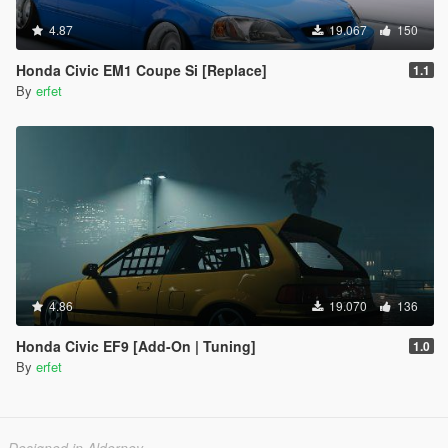
4.87
19.067
150
Honda Civic EM1 Coupe Si [Replace]
1.1
By
erfet
4.86
19.070
136
Honda Civic EF9 [Add-On | Tuning]
1.0
By
erfet
Designed in Alderney