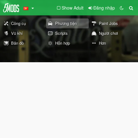
Show Adult
Đăng nhập
Công cụ
Phương tiện
Paint Jobs
Vũ khí
Scripts
Người chơi
Bản đồ
Hỗn hợp
Hơn