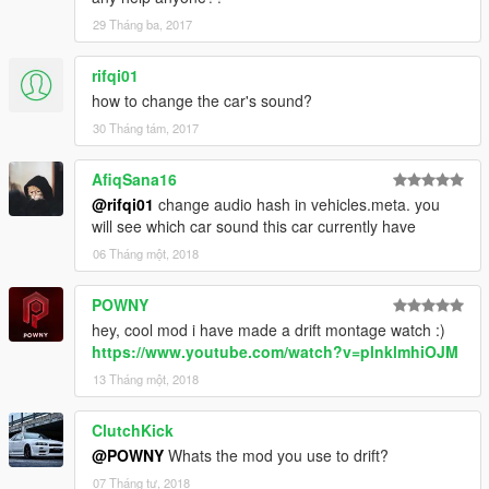
29 Tháng ba, 2017
rifqi01
how to change the car's sound?
30 Tháng tám, 2017
AfiqSana16
@rifqi01
change audio hash in vehicles.meta. you
will see which car sound this car currently have
06 Tháng một, 2018
POWNY
hey, cool mod i have made a drift montage watch :)
https://www.youtube.com/watch?v=plnklmhiOJM
13 Tháng một, 2018
ClutchKick
@POWNY
Whats the mod you use to drift?
07 Tháng tư, 2018