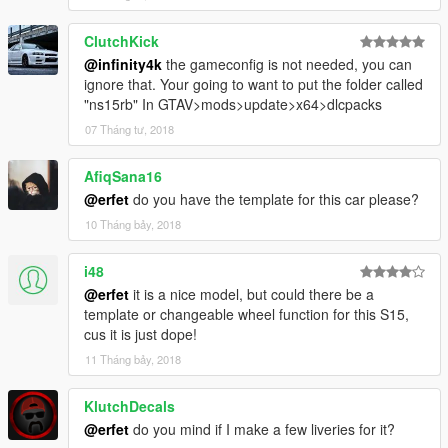
ClutchKick
@infinity4k
the gameconfig is not needed, you can
ignore that. Your going to want to put the folder called
"ns15rb" In GTAV>mods>update>x64>dlcpacks
07 Tháng tư, 2018
AfiqSana16
@erfet
do you have the template for this car please?
10 Tháng bảy, 2018
i48
@erfet
it is a nice model, but could there be a
template or changeable wheel function for this S15,
cus it is just dope!
11 Tháng bảy, 2018
KlutchDecals
@erfet
do you mind if I make a few liveries for it?