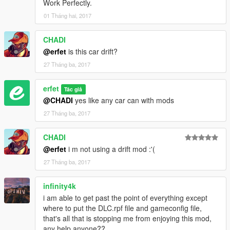
Work Perfectly.
01 Tháng hai, 2017
CHADI
@erfet
is this car drift?
27 Tháng ba, 2017
erfet
Tác giả
@CHADI
yes like any car can with mods
27 Tháng ba, 2017
CHADI
@erfet
i m not using a drift mod :'(
27 Tháng ba, 2017
infinity4k
i am able to get past the point of everything except
where to put the DLC.rpf file and gameconfig file,
that's all that is stopping me from enjoying this mod,
any help anyone??