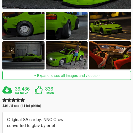
Expand to see all images and videos
36.436
336
Đã tải về
Thích
4.91 / 5 sao (41 bỏ phiếu)
Original SA car by: NNC Crew
converted to gtav by erfet