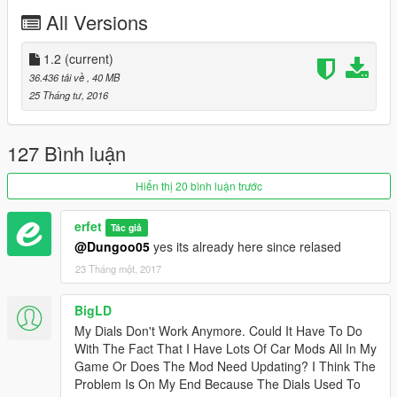
- no glow dashboard at night
All Versions
install:
1.2
(current)
mods\x64e.rpf\levels\gta5\vehicles.rpf
36.436 tải về
, 40 MB
25 Tháng tư, 2016
replaces: f620
follow us: facebook.com/SokudoChasers
127 Bình luận
Hiển thị 20 bình luận trước
erfet
Tác giả
@Dungoo05
yes its already here since relased
23 Tháng một, 2017
BigLD
My Dials Don't Work Anymore. Could It Have To Do
With The Fact That I Have Lots Of Car Mods All In My
Game Or Does The Mod Need Updating? I Think The
Problem Is On My End Because The Dials Used To