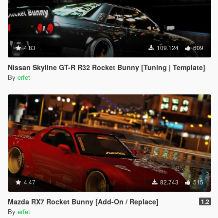
4.83
109.124
609
Nissan Skyline GT-R R32 Rocket Bunny [Tuning | Template]
By
erfet
4.47
82.743
515
Mazda RX7 Rocket Bunny [Add-On / Replace]
1.2
By
erfet