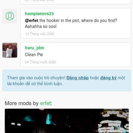
hamplatters23
@erfet
the hooker in the pict, where do you find?
Aahahha so cool
14 Tháng một, 2022
haru_jdm
Clean Pie
24 Tháng mười, 2022
Tham gia vào cuộc trò chuyện!
Đăng nhập
hoặc
đăng ký
một
tài khoản để có thể bình luận.
More mods by
erfet
: