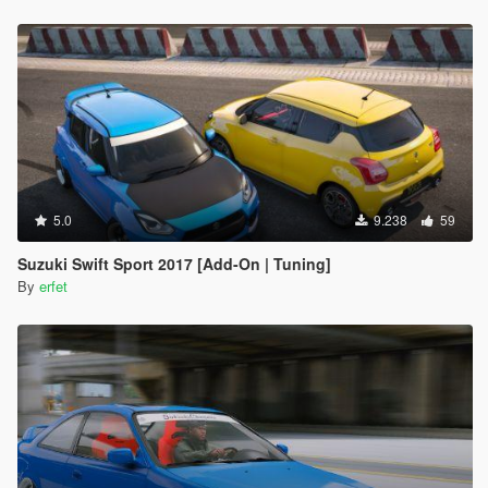
5.0
9.238
59
Suzuki Swift Sport 2017 [Add-On | Tuning]
By
erfet