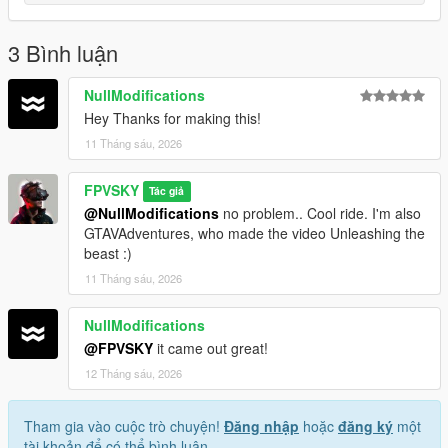
line
Save and Enjoy!
3 Bình luận
Author: FPVSKY
NullModifications
Hey Thanks for making this!
11 Tháng sáu, 2026
FPVSKY
Tác giả
@NullModifications
no problem.. Cool ride. I'm also
GTAVAdventures, who made the video Unleashing the
beast :)
11 Tháng sáu, 2026
NullModifications
@FPVSKY
it came out great!
12 Tháng sáu, 2026
Tham gia vào cuộc trò chuyện!
Đăng nhập
hoặc
đăng ký
một
tài khoản để có thể bình luận.