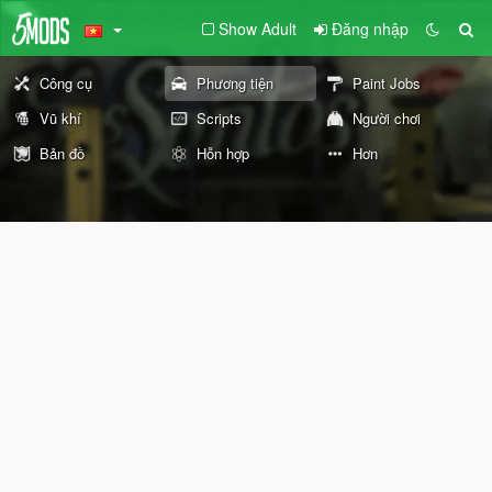
Show Adult
Đăng nhập
Công cụ
Phương tiện
Paint Jobs
Vũ khí
Scripts
Người chơi
Bản đồ
Hỗn hợp
Hơn