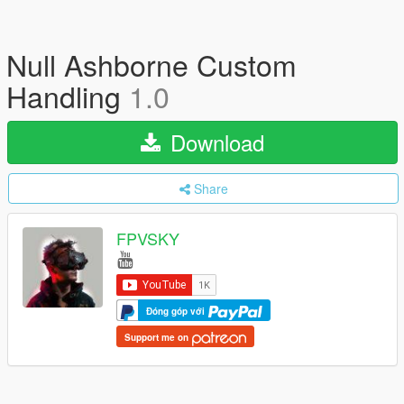
Null Ashborne Custom
Handling
1.0
Download
Share
FPVSKY
Đóng góp với
Support me on