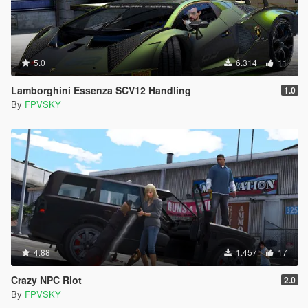
5.0
6.314
11
Lamborghini Essenza SCV12 Handling
1.0
By
FPVSKY
4.88
1.457
17
Crazy NPC Riot
2.0
By
FPVSKY