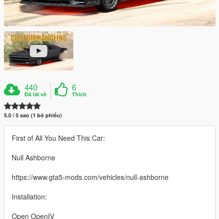
440
6
Đã tải về
Thích
5.0 / 5 sao (1 bỏ phiếu)
First of All You Need This Car:
Null Ashborne
https://www.gta5-mods.com/vehicles/null-ashborne
Installation:
Open OpenIV