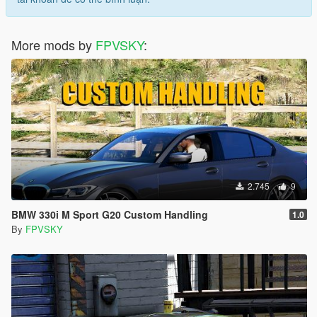
More mods by
FPVSKY
:
2.745
9
BMW 330i M Sport G20 Custom Handling
1.0
By
FPVSKY