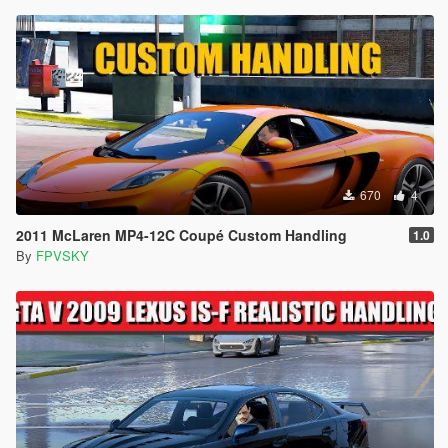
670
4
2011 McLaren MP4-12C Coupé Custom Handling
1.0
By
FPVSKY