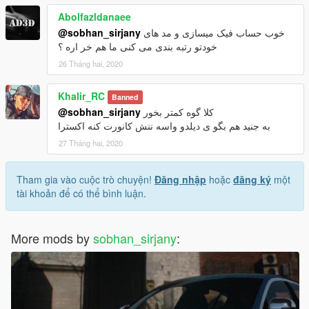
Abolfazldanaee
@sobhan_sirjany
خوب حساب فیک میسازی و مد های
خودتو رتبه بندی می کنی ما هم خر اره ؟
26 Tháng hai, 2020
Khalir_RC
Banned
@sobhan_sirjany
کلا گوه کمتر بخور
به جنید هم بگو ی دیلدو واسه ننش کانورت کنه اکسترا
27 Tháng hai, 2020
Tham gia vào cuộc trò chuyện!
Đăng nhập
hoặc
đăng ký
một
tài khoản để có thể bình luận.
More mods by
sobhan_sirjany
: