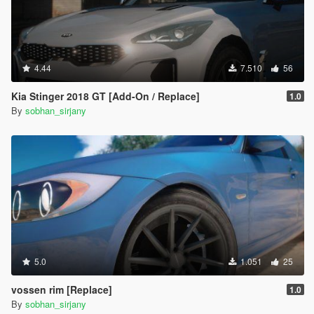
4.44
7.510
56
Kia Stinger 2018 GT [Add-On / Replace]
1.0
By
sobhan_sirjany
5.0
1.051
25
vossen rim [Replace]
1.0
By
sobhan_sirjany