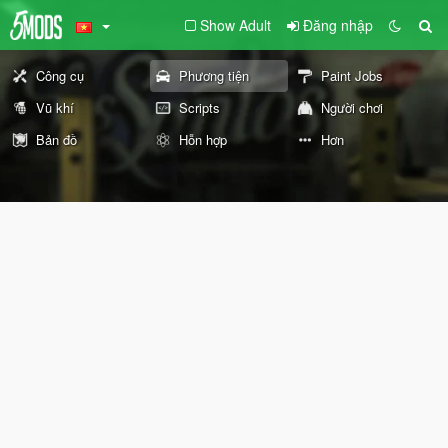
Show Adult
Đăng nhập
Công cụ
Phương tiện
Paint Jobs
Vũ khí
Scripts
Người chơi
Bản đồ
Hỗn hợp
Hơn