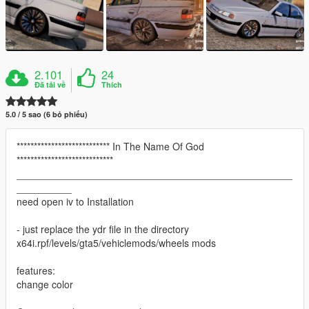
2.101
24
Đã tải về
Thích
5.0 / 5 sao (6 bỏ phiếu)
*************************** In The Name Of God
****************************
__________________________________________________
__________
need open iv to Installation
- just replace the ydr file in the directory
x64i.rpf/levels/gta5/vehiclemods/wheels mods
features:
change color