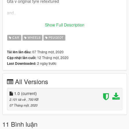
Gta v original tyre retextured
and..
convert and pics by:
Show Full Description
sobhan_gta [sobhan_sirjany]
CAR
WHEELS
PEUGEOT
Model: sobhan sirjany
07 Tháng một, 2020
Tải lên lần đầu:
telegram channel:
12 Tháng một, 2020
Cập nhật lần cuối:
@gta_mod_iran
2 ngày trước
Last Downloaded:
omidvaram az mod khosheton biyad
All Versions
1.0
(current)
2.101 tải về
, 700 KB
07 Tháng một, 2020
11 Bình luận