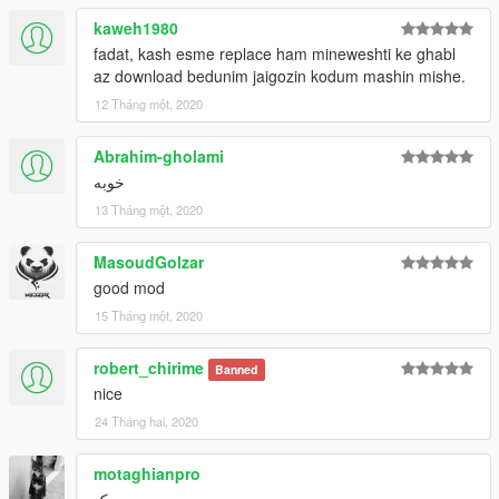
kaweh1980
fadat, kash esme replace ham mineweshti ke ghabl
az download bedunim jaigozin kodum mashin mishe.
12 Tháng một, 2020
Abrahim-gholami
خوبه
13 Tháng một, 2020
MasoudGolzar
good mod
15 Tháng một, 2020
robert_chirime
Banned
nice
24 Tháng hai, 2020
motaghianpro
ریدی ک