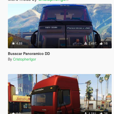
4.88
2.497
16
Busscar Panoramico DD
By
CristopherIgor
5.0
4.581
38