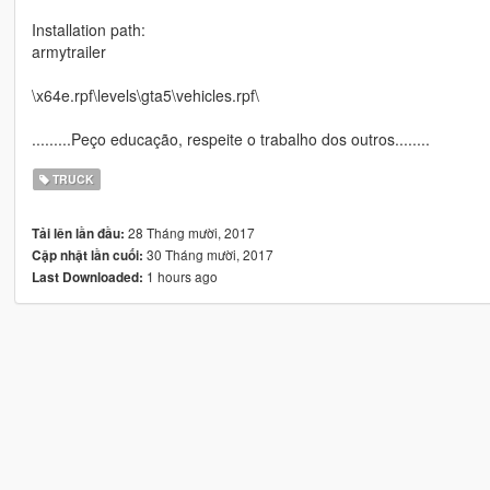
Installation path:
armytrailer
\x64e.rpf\levels\gta5\vehicles.rpf\
.........Peço educação, respeite o trabalho dos outros........
TRUCK
28 Tháng mười, 2017
Tải lên lần đầu:
30 Tháng mười, 2017
Cập nhật lần cuối:
1 hours ago
Last Downloaded: