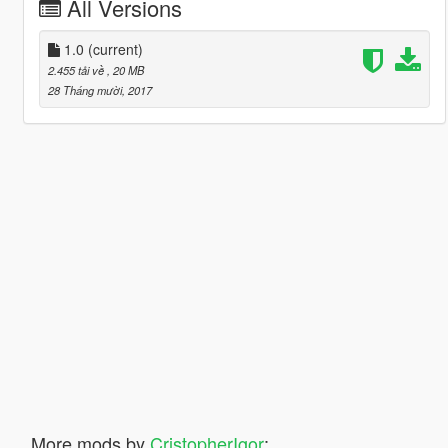
All Versions
1.0
(current)
2.455 tải về
, 20 MB
28 Tháng mười, 2017
More mods by
CristopherIgor
: