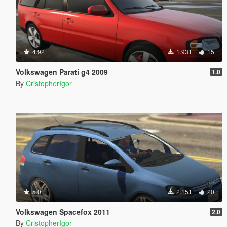
4.92
1.931
15
Volkswagen Parati g4 2009
1.0
By
CristopherIgor
5.0
2.151
20
Volkswagen Spacefox 2011
2.0
By
CristopherIgor