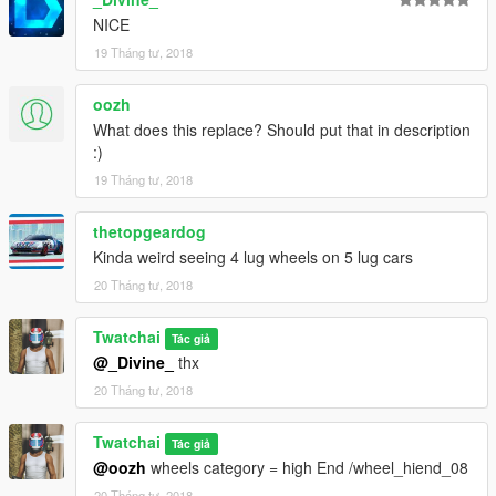
NICE
19 Tháng tư, 2018
oozh
What does this replace? Should put that in description
:)
19 Tháng tư, 2018
thetopgeardog
Kinda weird seeing 4 lug wheels on 5 lug cars
20 Tháng tư, 2018
Twatchai
Tác giả
@_Divine_
thx
20 Tháng tư, 2018
Twatchai
Tác giả
@oozh
wheels category = high End /wheel_hiend_08
20 Tháng tư, 2018