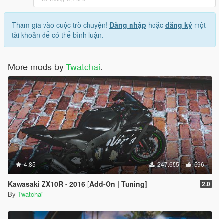
Tham gia vào cuộc trò chuyện!
Đăng nhập
hoặc
đăng ký
một
tài khoản để có thể bình luận.
More mods by
Twatchai
:
4.85
247.655
596
Kawasaki ZX10R - 2016 [Add-On | Tuning]
2.0
By
Twatchai