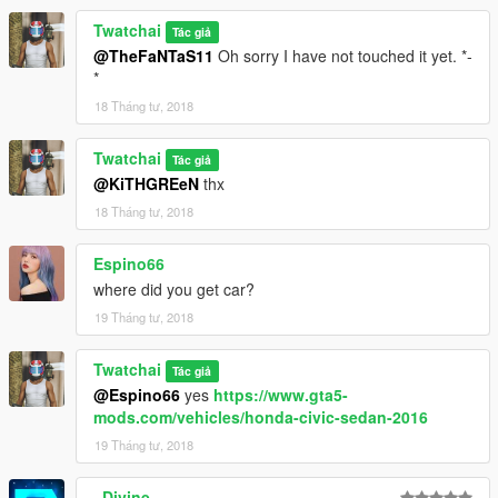
Twatchai
Tác giả
@TheFaNTaS11
Oh sorry I have not touched it yet. *-
*
18 Tháng tư, 2018
Twatchai
Tác giả
@KiTHGREeN
thx
18 Tháng tư, 2018
Espino66
where did you get car?
19 Tháng tư, 2018
Twatchai
Tác giả
@Espino66
yes
https://www.gta5-
mods.com/vehicles/honda-civic-sedan-2016
19 Tháng tư, 2018
_Divine_