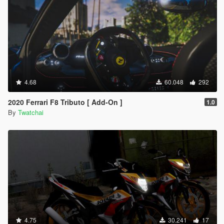
4.68
60.048
292
2020 Ferrari F8 Tributo [ Add-On ]
1.0
By
Twatchai
4.75
30.241
17