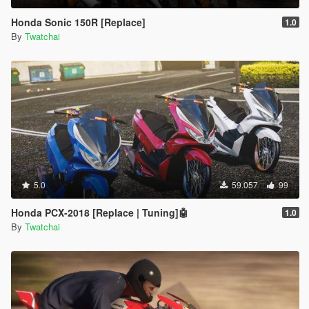
Honda Sonic 150R [Replace]
1.0
By
Twatchai
5.0
59.057
99
Honda PCX-2018 [Replace | Tuning]🤖
1.0
By
Twatchai