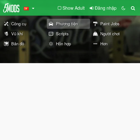
Show Adult
Đăng nhập
Công cụ
Phương tiện
Paint Jobs
Vũ khí
Scripts
Người chơi
Bản đồ
Hỗn hợp
Hơn