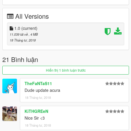
All Versions
1.0
(current)
11.039 tải về
, 4 MB
18 Tháng tư, 2018
21 Bình luận
Hiển thị 1 bình luận trước
TheFaNTaS11
Dude update acura
18 Tháng tư, 2018
KiTHGREeN
Nice Sir <3
18 Tháng tư, 2018