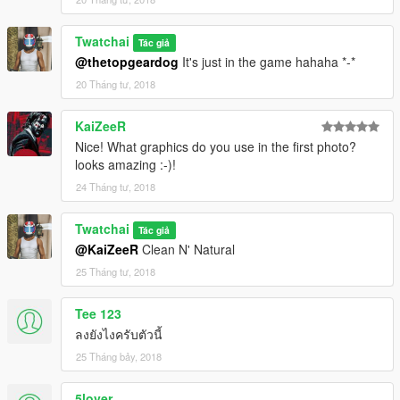
Twatchai
Tác giả
@thetopgeardog
It's just in the game hahaha *-*
20 Tháng tư, 2018
KaiZeeR
Nice! What graphics do you use in the first photo?
looks amazing :-)!
24 Tháng tư, 2018
Twatchai
Tác giả
@KaiZeeR
Clean N' Natural
25 Tháng tư, 2018
Tee 123
ลงยังไงครับตัวนี้
25 Tháng bảy, 2018
5lover