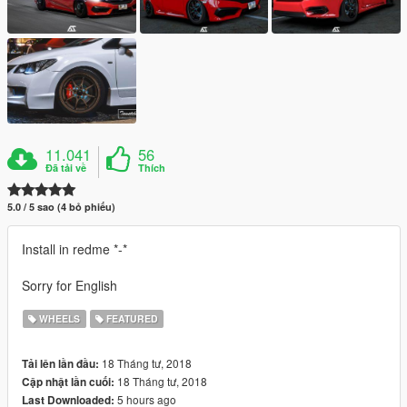
11.041
56
Đã tải về
Thích
5.0 / 5 sao (4 bỏ phiếu)
Install in redme *-*
Sorry for English
WHEELS
FEATURED
18 Tháng tư, 2018
Tải lên lần đầu:
18 Tháng tư, 2018
Cập nhật lần cuối:
5 hours ago
Last Downloaded: