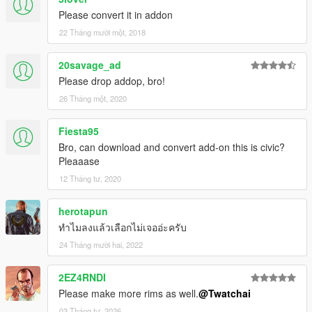
Please convert it in addon
22 Tháng mười một, 2018
20savage_ad
Please drop addop, bro!
26 Tháng một, 2020
Fiesta95
Bro, can download and convert add-on this is civic?
Pleaaase
12 Tháng tư, 2020
herotapun
ทำไมลงแล้วเลือกไม่เจออ่ะครับ
24 Tháng mười hai, 2022
2EZ4RNDI
Please make more rims as well.
@Twatchai
03 Tháng tư, 2026