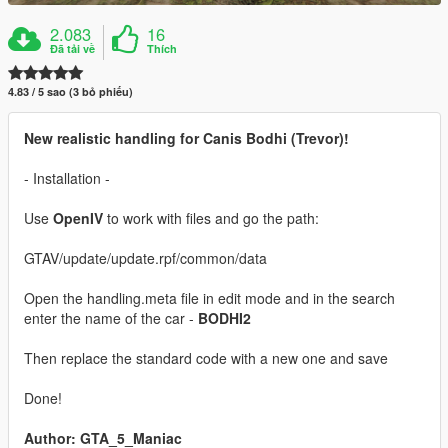
2.083
16
Đã tải về
Thích
4.83 / 5 sao (3 bỏ phiếu)
New realistic handling for Canis Bodhi (Trevor)!
- Installation -
Use
OpenIV
to work with files and go the path:
GTAV/update/update.rpf/common/data
Open the handling.meta file in edit mode and in the search
enter the name of the car -
BODHI2
Then replace the standard code with a new one and save
Done!
Author: GTA_5_Maniac