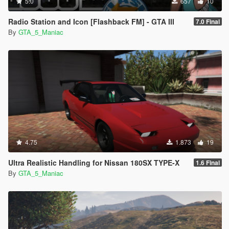
5.0
657
10
Radio Station and Icon [Flashback FM] - GTA III
7.0 Final
By
GTA_5_Maniac
4.75
1.873
19
Ultra Realistic Handling for Nissan 180SX TYPE-X
1.6 Final
By
GTA_5_Maniac