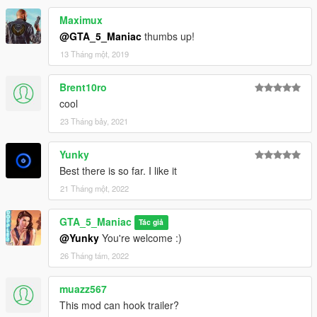
Maximux
@GTA_5_Maniac
thumbs up!
13 Tháng một, 2019
Brent10ro
cool
23 Tháng bảy, 2021
Yunky
Best there is so far. I like it
21 Tháng một, 2022
GTA_5_Maniac
Tác giả
@Yunky
You're welcome :)
26 Tháng tám, 2022
muazz567
This mod can hook trailer?