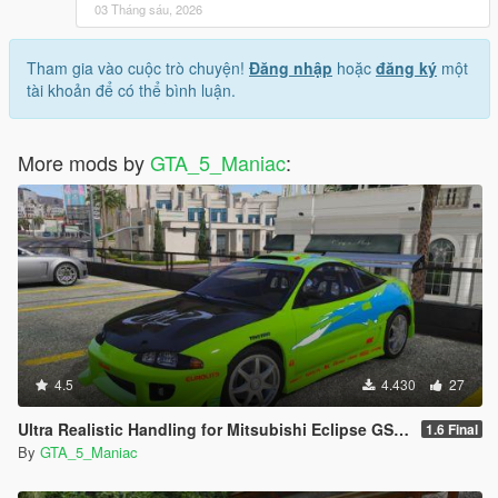
03 Tháng sáu, 2026
Tham gia vào cuộc trò chuyện!
Đăng nhập
hoặc
đăng ký
một
tài khoản để có thể bình luận.
More mods by
GTA_5_Maniac
:
4.5
4.430
27
Ultra Realistic Handling for Mitsubishi Eclipse GS 1995 (Fast & Furious)
1.6 Final
By
GTA_5_Maniac