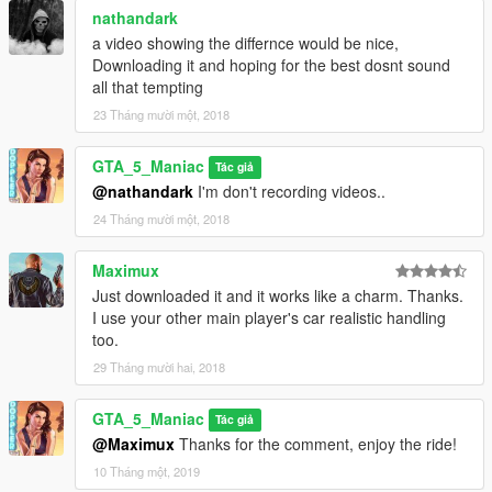
nathandark
a video showing the differnce would be nice,
Downloading it and hoping for the best dosnt sound
all that tempting
23 Tháng mười một, 2018
GTA_5_Maniac
Tác giả
@nathandark
I'm don't recording videos..
24 Tháng mười một, 2018
Maximux
Just downloaded it and it works like a charm. Thanks.
I use your other main player's car realistic handling
too.
29 Tháng mười hai, 2018
GTA_5_Maniac
Tác giả
@Maximux
Thanks for the comment, enjoy the ride!
10 Tháng một, 2019