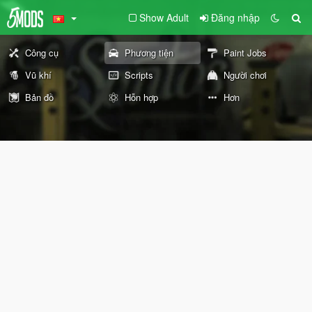
Show Adult
Đăng nhập
Công cụ
Phương tiện
Paint Jobs
Vũ khí
Scripts
Người chơi
Bản đồ
Hỗn hợp
Hơn