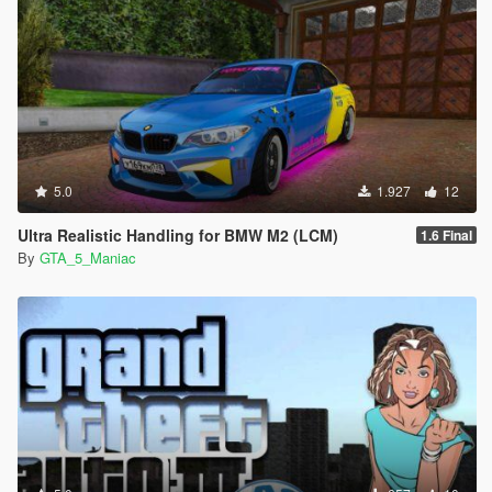
5.0
1.927
12
Ultra Realistic Handling for BMW M2 (LCM)
1.6 Final
By
GTA_5_Maniac