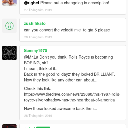
@tigbel
Please put a changelog in description!
27 Tháng tám, 2019
zushifikato
can you convert the velociti mk1 to gta 5 please
28 Tháng tám, 2019
Sammy1970
@Mr.La Don't you think, Rolls Royce is becoming
BORING, sir?
I mean, think of it...
Back in 'the good 'ol dayz' they looked BRILLIANT.
Now they look like any other car, about...
Check this link:
https://www.thedrive.com/news/23060/this-1967-rolls-
royce-silver-shadow-has-the-heartbeat-of-america
Now those looked awesome back then...
28 Tháng tám, 2019