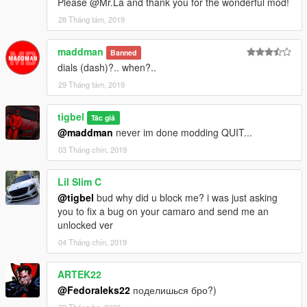
Please @Mr.La and thank you for the wonderful mod!
28 Tháng tám, 2019
maddman
Banned
dials (dash)?.. when?..
29 Tháng tám, 2019
tigbel
Tác giả
@maddman
never im done modding QUIT...
03 Tháng chín, 2019
Lil Slim C
@tigbel
bud why did u block me? i was just asking
you to fix a bug on your camaro and send me an
unlocked ver
04 Tháng chín, 2019
ARTEK22
@Fedoraleks22
поделишься бро?)