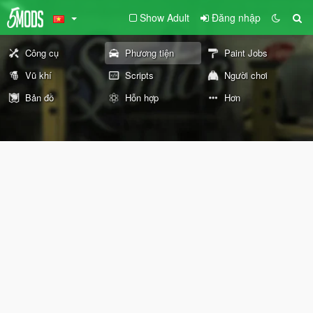
Show Adult
Đăng nhập
Công cụ
Phương tiện
Paint Jobs
Vũ khí
Scripts
Người chơi
Bản đồ
Hỗn hợp
Hơn