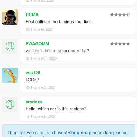
23 Tháng ba, 2020
DCMA
Best cullinan mod, minus the dials
05 Tháng tư, 2020
SWAGOMM
vehicle is this a replacement for?
26 Tháng năm, 2020
ess125
LODs?
08 Tháng một, 2021
xradoxx
Hello, which car is this replace?
18 Tháng một, 2021
Tham gia vào cuộc trò chuyện!
Đăng nhập
hoặc
đăng ký
một