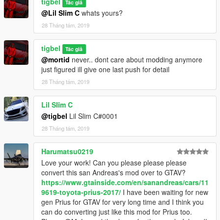
tigbel
Tác giả
@Lil Slim C
whats yours?
28 Tháng tám, 2019
tigbel
Tác giả
@mortid
never.. dont care about modding anymore
just figured ill give one last push for detail
28 Tháng tám, 2019
Lil Slim C
@tigbel
Lil Slim C#0001
28 Tháng tám, 2019
Harumatsu0219
Love your work! Can you please please please
convert this san Andreas's mod over to GTAV?
https://www.gtainside.com/en/sanandreas/cars/11
9619-toyota-prius-2017/
I have been waiting for new
gen Prius for GTAV for very long time and I think you
can do converting just like this mod for Prius too.