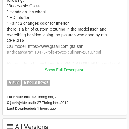
following:
*Brake-able Glass
* Hands on the wheel
* HD Interior
* Paint 2 changes color for interior
there is a bit of custom texturing in the model itself and
everything besides taking the pictures was done by me
CREDITS
OG model: https://www.gtaall.com/gta-san-
andreas/cars/110475-rolls-royce-cullinan-2019.html
Pictures done by my friend PLOKMJNB#8692 hit him up to get
some logos made or pictures taken.
Show Full Description
Model is replacement for now until i get a proper add on
SUV
ROLLS ROYCE
working with it so with that being said thanks for checking it out
leave feedback if you want.
03 Tháng hai, 2019
Tải lên lần đầu:
27 Tháng tám, 2019
Cập nhật lần cuối:
1 hours ago
Last Downloaded:
All Versions