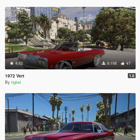
4.92
9.198
47
1972 Vert
1.0
By
tigbel