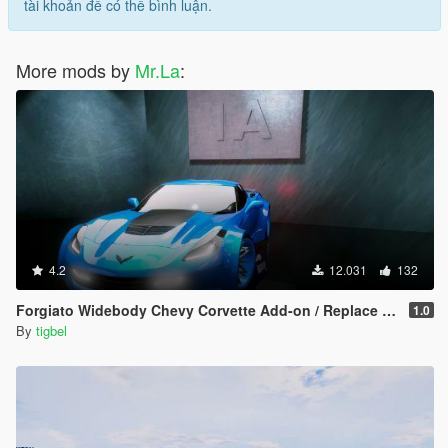
tài khoản để có thể bình luận.
More mods by
Mr.La
:
4.2
12.031
132
Forgiato Widebody Chevy Corvette Add-on / Replace ( Unlocked )
1.0
By
tigbel