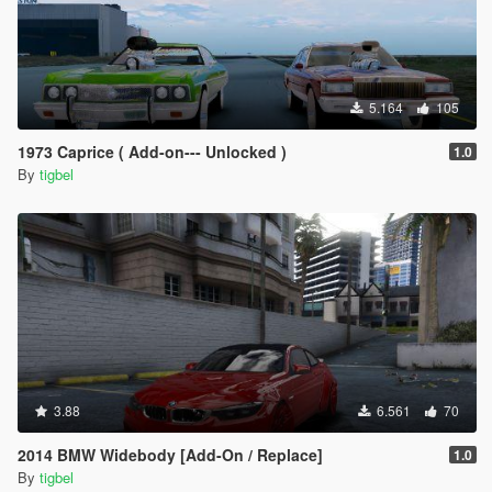
5.164
105
1973 Caprice ( Add-on--- Unlocked )
1.0
By
tigbel
3.88
6.561
70
2014 BMW Widebody [Add-On / Replace]
1.0
By
tigbel