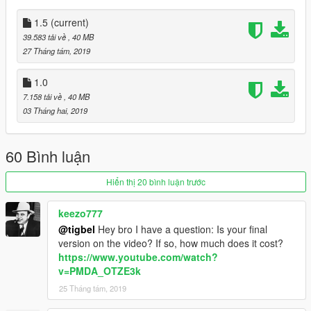
1.5
(current)
39.583 tải về
, 40 MB
27 Tháng tám, 2019
1.0
7.158 tải về
, 40 MB
03 Tháng hai, 2019
60 Bình luận
Hiển thị 20 bình luận trước
keezo777
@tigbel
Hey bro I have a question: Is your final
version on the video? If so, how much does it cost?
https://www.youtube.com/watch?
v=PMDA_OTZE3k
25 Tháng tám, 2019