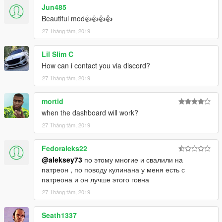
Jun485
Beautiful mod👍👍👍👍
27 Tháng tám, 2019
Lil Slim C
How can i contact you via discord?
27 Tháng tám, 2019
mortid
when the dashboard will work?
27 Tháng tám, 2019
Fedoraleks22
@aleksey73
по этому многие и свалили на
патреон , по поводу кулинана у меня есть с
патреона и он лучше этого говна
27 Tháng tám, 2019
Seath1337