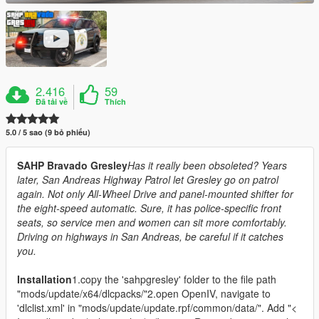
2.416
59
Đã tải về
Thích
5.0 / 5 sao (9 bỏ phiếu)
SAHP Bravado Gresley
Has it really been obsoleted? Years
later, San Andreas Highway Patrol let Gresley go on patrol
again. Not only All-Wheel Drive and panel-mounted shifter for
the eight-speed automatic. Sure, it has police-specific front
seats, so service men and women can sit more comfortably.
Driving on highways in San Andreas, be careful if it catches
you.
Installation
1.copy the 'sahpgresley' folder to the file path
"mods/update/x64/dlcpacks/"2.open OpenIV, navigate to
'dlclist.xml' in "mods/update/update.rpf/common/data/". Add "<