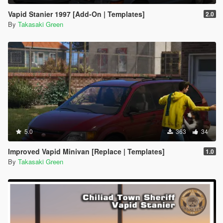
Vapid Stanier 1997 [Add-On | Templates]
2.0
By
Takasaki Green
5.0
363
34
Improved Vapid Minivan [Replace | Templates]
1.0
By
Takasaki Green