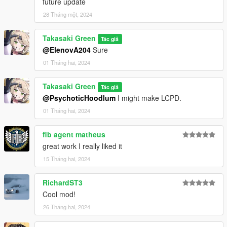
future update
28 Tháng một, 2024
Takasaki Green
Tác giả
@ElenovA204
Sure
01 Tháng hai, 2024
Takasaki Green
Tác giả
@PsychoticHoodlum
I might make LCPD.
01 Tháng hai, 2024
fib agent matheus
great work I really liked it
15 Tháng hai, 2024
RichardST3
Cool mod!
26 Tháng hai, 2024