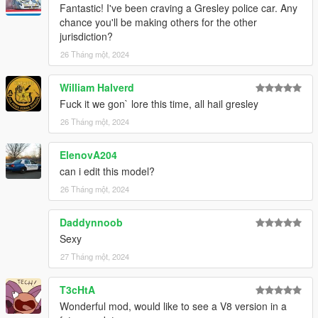
Fantastic! I've been craving a Gresley police car. Any
chance you'll be making others for the other
jurisdiction?
26 Tháng một, 2024
William Halverd
Fuck it we gon` lore this time, all hail gresley
26 Tháng một, 2024
ElenovA204
can i edit this model?
26 Tháng một, 2024
Daddynnoob
Sexy
27 Tháng một, 2024
T3cHtA
Wonderful mod, would like to see a V8 version in a