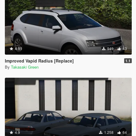
4.89
949
43
Improved Vapid Radius [Replace]
1.1
By
Takasaki Green
4.9
1.258
64