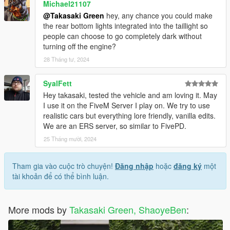
Michael21107
@Takasaki Green
hey, any chance you could make
the rear bottom lights integrated into the taillight so
people can choose to go completely dark without
turning off the engine?
28 Tháng tư, 2024
SyalFett
Hey takasaki, tested the vehicle and am loving it. May
I use it on the FiveM Server I play on. We try to use
realistic cars but everything lore friendly, vanilla edits.
We are an ERS server, so similar to FivePD.
25 Tháng mười, 2024
Tham gia vào cuộc trò chuyện!
Đăng nhập
hoặc
đăng ký
một
tài khoản để có thể bình luận.
More mods by
Takasaki Green, ShaoyeBen
: