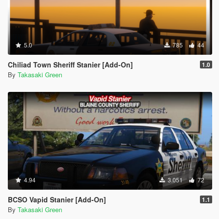
5.0
785
44
Chiliad Town Sheriff Stanier [Add-On]
1.0
By
Takasaki Green
4.94
3.051
72
BCSO Vapid Stanier [Add-On]
1.1
By
Takasaki Green