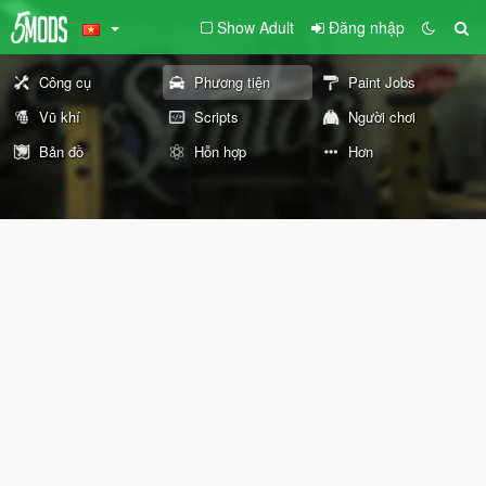
Show Adult
Đăng nhập
Công cụ
Phương tiện
Paint Jobs
Vũ khí
Scripts
Người chơi
Bản đồ
Hỗn hợp
Hơn