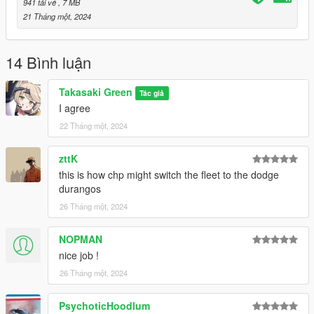
941 tải về
, 7 MB
21 Tháng một, 2024
14 Bình luận
Takasaki Green
Tác giả
I agree
22 Tháng một, 2024
zttK
this is how chp might switch the fleet to the dodge
durangos
26 Tháng một, 2024
NOPMAN
nice job !
26 Tháng một, 2024
PsychoticHoodlum