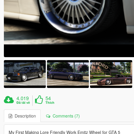
4.019
54
Đã tải về
Thích
Description
Comments (7)
My First Making Lore Friendly Work Emitz Wheel for GTA 5