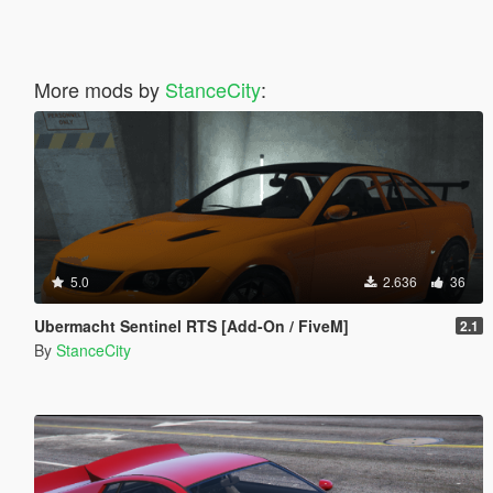
More mods by
StanceCity
:
5.0
2.636
36
Ubermacht Sentinel RTS [Add-On / FiveM]
2.1
By
StanceCity