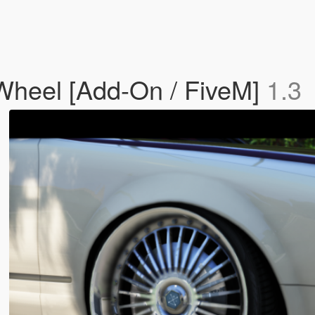
 Wheel [Add-On / FiveM]
1.3