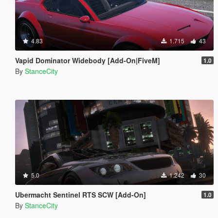
4.83
1.715
43
Vapid Dominator Widebody [Add-On|FiveM]
1.0
By
StanceCity
5.0
1.242
30
Ubermacht Sentinel RTS SCW [Add-On]
1.0
By
StanceCity