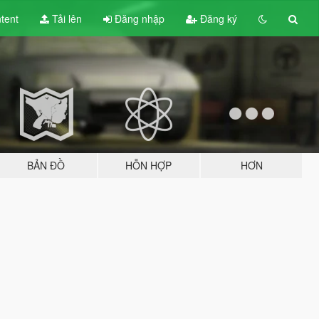
tent
Tải lên
Đăng nhập
Đăng ký
BẢN ĐỒ
HỖN HỢP
HƠN