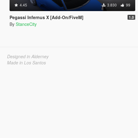
4.45
3.830
99
Pegassi Infernus X [Add-On/FiveM]
1.0
By
StanceCity
Designed in Alderney
Made in Los Santos