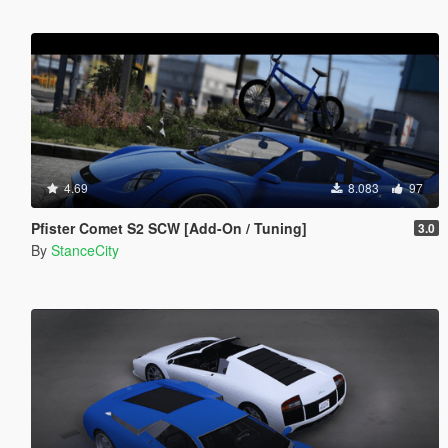
4.69
8.083
97
Pfister Comet S2 SCW [Add-On / Tuning]
3.0
By
StanceCity