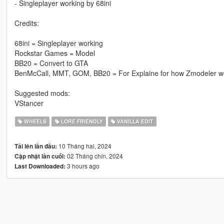
- Singleplayer working by 68ini
Credits:
68ini = Singleplayer working
Rockstar Games = Model
BB20 = Convert to GTA
BenMcCall, MMT, GOM, BB20 = For Explaine for how Zmodeler w
Suggested mods:
VStancer
WHEELS
LORE FRIENDLY
VANILLA EDIT
10 Tháng hai, 2024
Tải lên lần đầu:
02 Tháng chín, 2024
Cập nhật lần cuối:
3 hours ago
Last Downloaded: