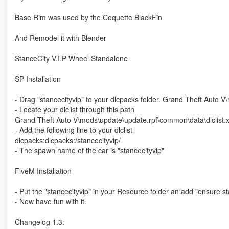
Base Rim was used by the Coquette BlackFin
And Remodel it with Blender
StanceCity V.I.P Wheel Standalone
SP Installation
- Drag "stancecityvip" to your dlcpacks folder. Grand Theft Auto 
- Locate your dlclist through this path
Grand Theft Auto V\mods\update\update.rpf\common\data\dlclist.
- Add the following line to your dlclist
dlcpacks:dlcpacks:/stancecityvip/
- The spawn name of the car is "stancecityvip"
FiveM Installation
- Put the "stancecityvip" in your Resource folder an add "ensure sta
- Now have fun with it.
Changelog 1.3: