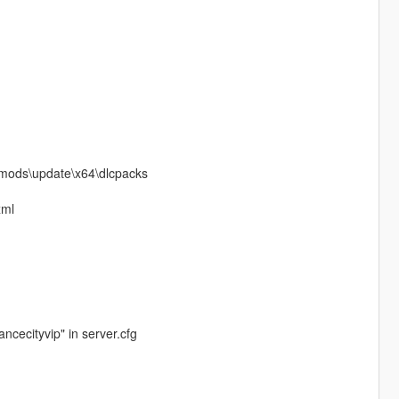
V\mods\update\x64\dlcpacks
xml
ncecityvip" in server.cfg