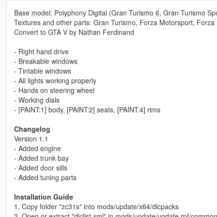
Base model: Polyphony Digital (Gran Turismo 6, Gran Turismo Sp
Textures and other parts: Gran Turismo, Forza Motorsport, Forza 
Convert to GTA V by Nathan Ferdinand
- Right hand drive
- Breakable windows
- Tintable windows
- All lights working properly
- Hands on steering wheel
- Working dials
- [PAINT:1] body, [PAINT:2] seats, [PAINT:4] rims
Changelog
Version 1.1
- Added engine
- Added trunk bay
- Added door sills
- Added tuning parts
Installation Guide
1. Copy folder "zc31s" into mods/update/x64/dlcpacks
2. Open or extract "dlclist.xml" in mods/update/update.rpf/commo