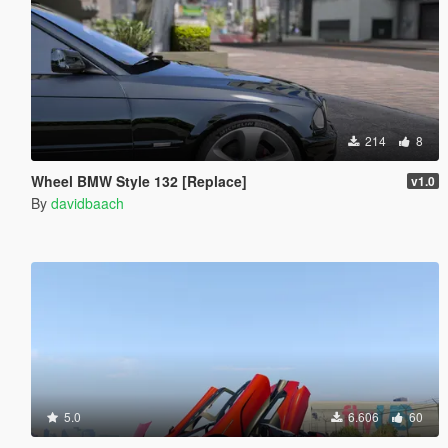
214
8
Wheel BMW Style 132 [Replace]
v1.0
By
davidbaach
5.0
6.606
60