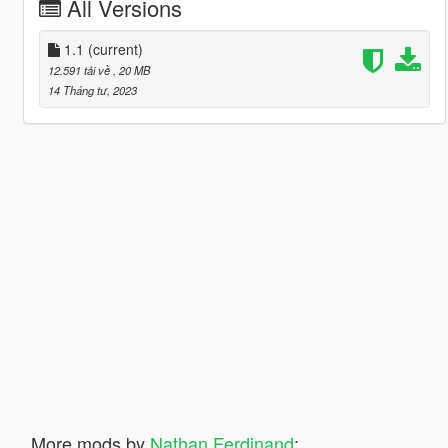
All Versions
1.1
(current)
12.591 tải về
, 20 MB
14 Tháng tư, 2023
More mods by
Nathan Ferdinand
: