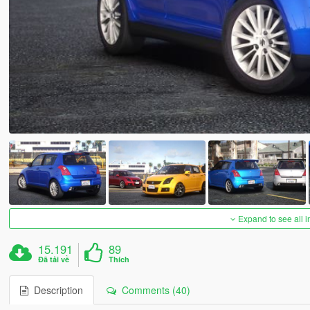
Expand to see all 
15.191
89
Đã tải về
Thích
Description
Comments (40)