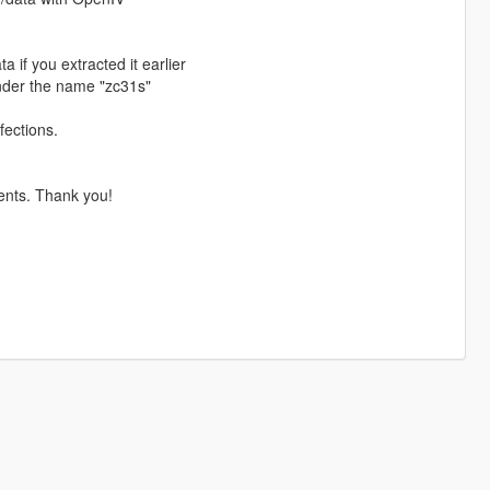
 if you extracted it earlier
nder the name "zc31s"
fections.
ents. Thank you!