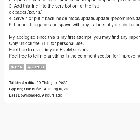
3. Add this line into the very bottom of the list:
dlcpacks:/zc31s/
4. Save it or put it back inside mods/update/update.rpf/common/data
5. Launch the game and spawn with any trainers of your choice u
My apologize since this is my first attempt, you may find any imper
Only unlock the YFT for personal use.
Feel free to use it in your FiveM servers.
Feel free to tell me anything in the comment section for improvem
CAR
SUZUKI
09 Tháng tư, 2023
Tải lên lần đầu:
14 Tháng tư, 2023
Cập nhật lần cuối:
9 hours ago
Last Downloaded: