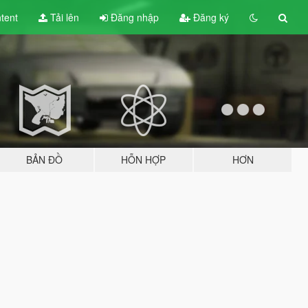
tent
Tải lên
Đăng nhập
Đăng ký
BẢN ĐỒ
HỖN HỢP
HƠN