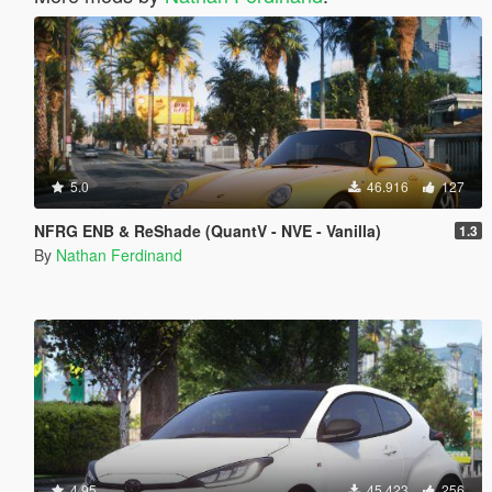
5.0
46.916
127
NFRG ENB & ReShade (QuantV - NVE - Vanilla)
1.3
By
Nathan Ferdinand
4.95
45.423
256