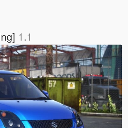
ing]
1.1