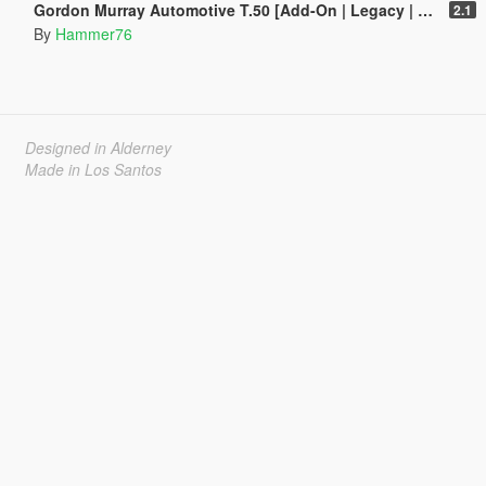
Gordon Murray Automotive T.50 [Add-On | Legacy | Enhanced]
2.1
By
Hammer76
Designed in Alderney
Made in Los Santos