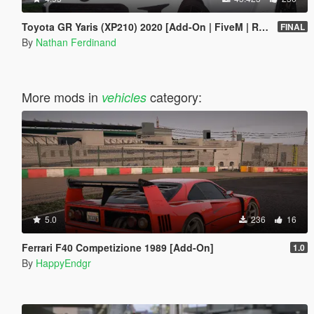
Toyota GR Yaris (XP210) 2020 [Add-On | FiveM | RHD | Tuning | LODs | Extras | Template | VehFuncs V]
FINAL
By
Nathan Ferdinand
More mods in
category:
vehicles
5.0
236
16
Ferrari F40 Competizione 1989 [Add-On]
1.0
By
HappyEndgr