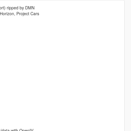
ort) ripped by DMN
Horizon, Project Cars
n/data with OpenIV