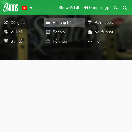
Show Adult
Đăng nhập
Công cụ
Phương tiện
Paint Jobs
Vũ khí
Scripts
Người chơi
Bản đồ
Hỗn hợp
Hơn