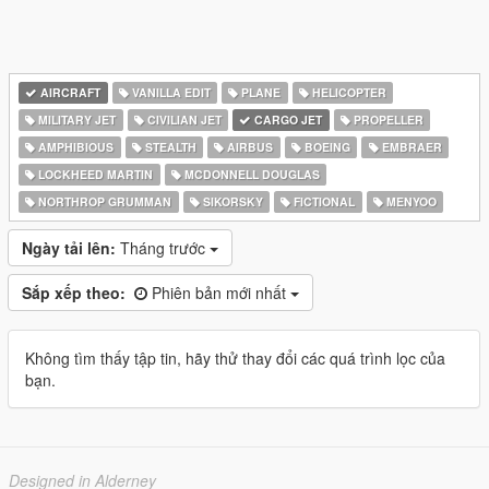
AIRCRAFT
VANILLA EDIT
PLANE
HELICOPTER
MILITARY JET
CIVILIAN JET
CARGO JET
PROPELLER
AMPHIBIOUS
STEALTH
AIRBUS
BOEING
EMBRAER
LOCKHEED MARTIN
MCDONNELL DOUGLAS
NORTHROP GRUMMAN
SIKORSKY
FICTIONAL
MENYOO
Ngày tải lên:
Tháng trước
Sắp xếp theo:
Phiên bản mới nhất
Không tìm thấy tập tin, hãy thử thay đổi các quá trình lọc của
bạn.
Designed in Alderney