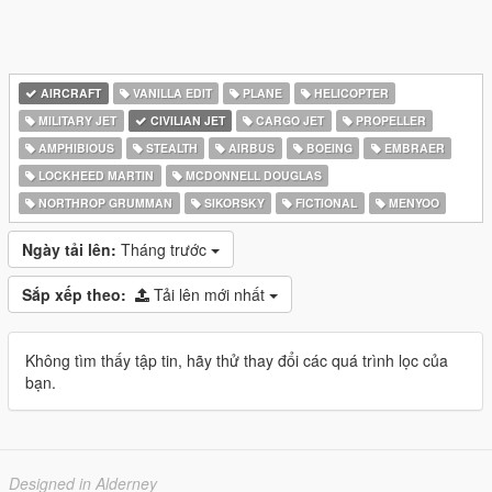
AIRCRAFT
VANILLA EDIT
PLANE
HELICOPTER
MILITARY JET
CIVILIAN JET
CARGO JET
PROPELLER
AMPHIBIOUS
STEALTH
AIRBUS
BOEING
EMBRAER
LOCKHEED MARTIN
MCDONNELL DOUGLAS
NORTHROP GRUMMAN
SIKORSKY
FICTIONAL
MENYOO
Ngày tải lên:
Tháng trước
Sắp xếp theo:
Tải lên mới nhất
Không tìm thấy tập tin, hãy thử thay đổi các quá trình lọc của
bạn.
Designed in Alderney