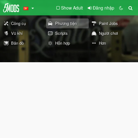
Show Adult
Đăng nhập
Công cụ
Phương tiện
Paint Jobs
Vũ khí
Scripts
Người chơi
Bản đồ
Hỗn hợp
Hơn