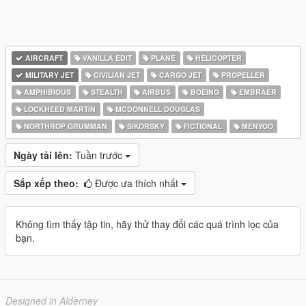
AIRCRAFT
VANILLA EDIT
PLANE
HELICOPTER
MILITARY JET
CIVILIAN JET
CARGO JET
PROPELLER
AMPHIBIOUS
STEALTH
AIRBUS
BOEING
EMBRAER
LOCKHEED MARTIN
MCDONNELL DOUGLAS
NORTHROP GRUMMAN
SIKORSKY
FICTIONAL
MENYOO
Ngày tải lên:
Tuần trước
Sắp xếp theo:
Được ưa thích nhất
Không tìm thấy tập tin, hãy thử thay đổi các quá trình lọc của
bạn.
Designed in Alderney