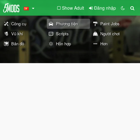
Show Adult
Đăng nhập
Công cụ
Phương tiện
Paint Jobs
Vũ khí
Scripts
Người chơi
Bản đồ
Hỗn hợp
Hơn