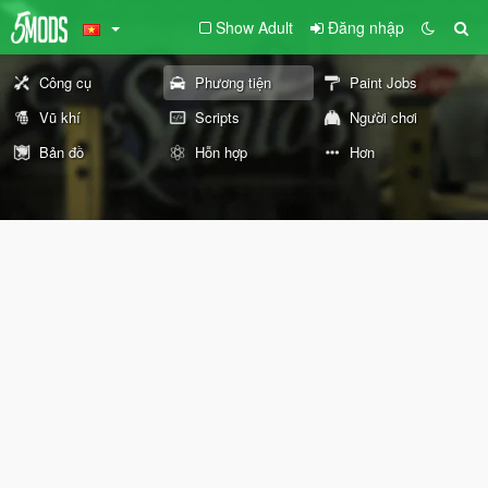
Show Adult
Đăng nhập
Công cụ
Phương tiện
Paint Jobs
Vũ khí
Scripts
Người chơi
Bản đồ
Hỗn hợp
Hơn