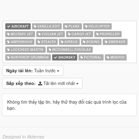
AIRCRAFT
VANILLA EDIT
PLANE
HELICOPTER
MILITARY JET
CIVILIAN JET
CARGO JET
PROPELLER
AMPHIBIOUS
STEALTH
AIRBUS
BOEING
EMBRAER
LOCKHEED MARTIN
MCDONNELL DOUGLAS
NORTHROP GRUMMAN
SIKORSKY
FICTIONAL
MENYOO
Ngày tải lên:
Tuần trước
Sắp xếp theo:
Tải lên mới nhất
Không tìm thấy tập tin, hãy thử thay đổi các quá trình lọc của
bạn.
Designed in Alderney