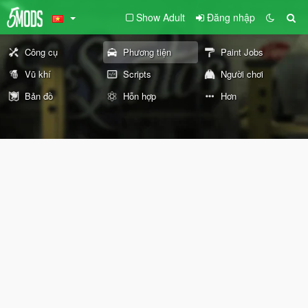
Show Adult
Đăng nhập
Công cụ
Phương tiện
Paint Jobs
Vũ khí
Scripts
Người chơi
Bản đồ
Hỗn hợp
Hơn