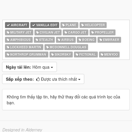
AIRCRAFT
VANILLA EDIT
PLANE
HELICOPTER
MILITARY JET
CIVILIAN JET
CARGO JET
PROPELLER
AMPHIBIOUS
STEALTH
AIRBUS
BOEING
EMBRAER
LOCKHEED MARTIN
MCDONNELL DOUGLAS
NORTHROP GRUMMAN
SIKORSKY
FICTIONAL
MENYOO
Ngày tải lên:
Hôm qua
Sắp xếp theo:
Được ưa thích nhất
Không tìm thấy tập tin, hãy thử thay đổi các quá trình lọc của
bạn.
Designed in Alderney