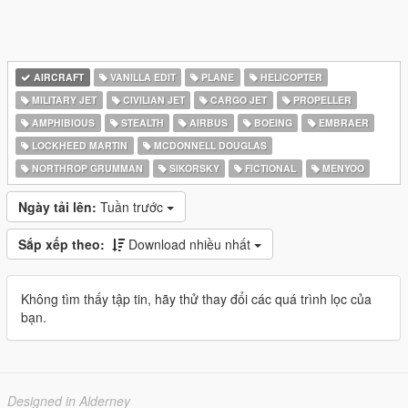
AIRCRAFT
VANILLA EDIT
PLANE
HELICOPTER
MILITARY JET
CIVILIAN JET
CARGO JET
PROPELLER
AMPHIBIOUS
STEALTH
AIRBUS
BOEING
EMBRAER
LOCKHEED MARTIN
MCDONNELL DOUGLAS
NORTHROP GRUMMAN
SIKORSKY
FICTIONAL
MENYOO
Ngày tải lên:
Tuần trước
Sắp xếp theo:
Download nhiều nhất
Không tìm thấy tập tin, hãy thử thay đổi các quá trình lọc của
bạn.
Designed in Alderney