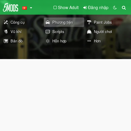
Show Adult
Đăng nhập
Công cụ
Phương tiện
Paint Jobs
Vũ khí
Scripts
Người chơi
Bản đồ
Hỗn hợp
Hơn