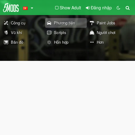
Show Adult
Đăng nhập
Công cụ
Phương tiện
Paint Jobs
Vũ khí
Scripts
Người chơi
Bản đồ
Hỗn hợp
Hơn