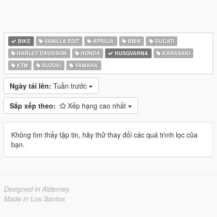
BIKE
VANILLA EDIT
APRILIA
BMW
DUCATI
HARLEY DAVIDSON
HONDA
HUSQVARNA
KAWASAKI
KTM
SUZUKI
YAMAHA
Ngày tải lên:
Tuần trước
Sắp xếp theo:
Xếp hạng cao nhất
Không tìm thấy tập tin, hãy thử thay đổi các quá trình lọc của
bạn.
Designed in Alderney
Made in Los Santos