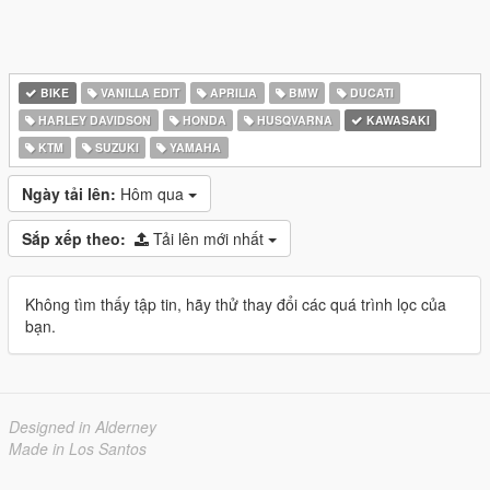
BIKE
VANILLA EDIT
APRILIA
BMW
DUCATI
HARLEY DAVIDSON
HONDA
HUSQVARNA
KAWASAKI
KTM
SUZUKI
YAMAHA
Ngày tải lên:
Hôm qua
Sắp xếp theo:
Tải lên mới nhất
Không tìm thấy tập tin, hãy thử thay đổi các quá trình lọc của
bạn.
Designed in Alderney
Made in Los Santos