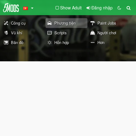
Show Adult
Đăng nhập
Công cụ
Phương tiện
Paint Jobs
Vũ khí
Scripts
Người chơi
Bản đồ
Hỗn hợp
Hơn