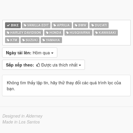
BIKE
VANILLA EDIT
APRILIA
BMW
DUCATI
HARLEY DAVIDSON
HONDA
HUSQVARNA
KAWASAKI
KTM
SUZUKI
YAMAHA
Ngày tải lên:
Hôm qua
Sắp xếp theo:
Được ưa thích nhất
Không tìm thấy tập tin, hãy thử thay đổi các quá trình lọc của
bạn.
Designed in Alderney
Made in Los Santos