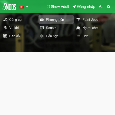
Show Adult
Đăng nhập
Công cụ
Phương tiện
Paint Jobs
Vũ khí
Scripts
Người chơi
Bản đồ
Hỗn hợp
Hơn