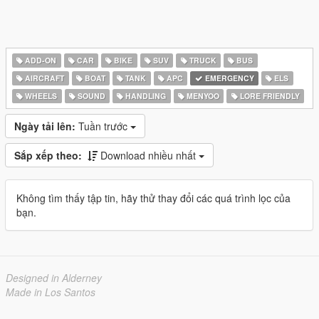
ADD-ON
CAR
BIKE
SUV
TRUCK
BUS
AIRCRAFT
BOAT
TANK
APC
EMERGENCY
ELS
WHEELS
SOUND
HANDLING
MENYOO
LORE FRIENDLY
Ngày tải lên:
Tuần trước
Sắp xếp theo:
Download nhiều nhất
Không tìm thấy tập tin, hãy thử thay đổi các quá trình lọc của
bạn.
Designed in Alderney
Made in Los Santos