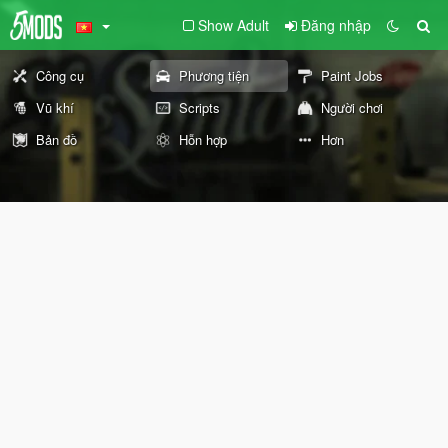
Show Adult
Đăng nhập
Công cụ
Phương tiện
Paint Jobs
Vũ khí
Scripts
Người chơi
Bản đồ
Hỗn hợp
Hơn