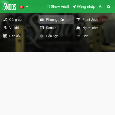
Show Adult
Đăng nhập
Công cụ
Phương tiện
Paint Jobs
Vũ khí
Scripts
Người chơi
Bản đồ
Hỗn hợp
Hơn