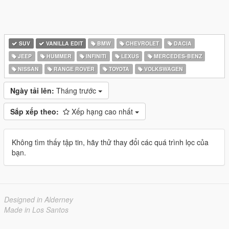
SUV
VANILLA EDIT
BMW
CHEVROLET
DACIA
JEEP
HUMMER
INFINITI
LEXUS
MERCEDES-BENZ
NISSAN
RANGE ROVER
TOYOTA
VOLKSWAGEN
Ngày tải lên:
Tháng trước
Sắp xếp theo:
Xếp hạng cao nhất
Không tìm thấy tập tin, hãy thử thay đổi các quá trình lọc của
bạn.
Designed in Alderney
Made in Los Santos