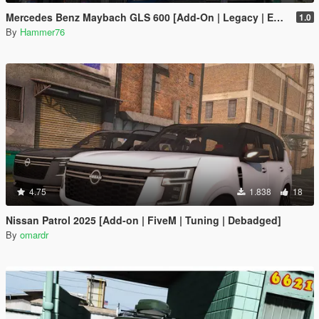
Mercedes Benz Maybach GLS 600 [Add-On | Legacy | Enhanced]
1.0
By
Hammer76
4.75
1.838
18
Nissan Patrol 2025 [Add-on | FiveM | Tuning | Debadged]
By
omardr