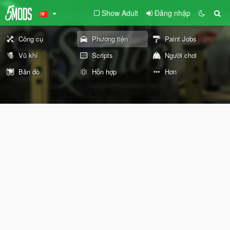
Show Adult
Đăng nhập
Công cụ
Phương tiện
Paint Jobs
Vũ khí
Scripts
Người chơi
Bản đồ
Hỗn hợp
Hơn