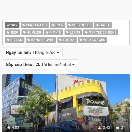
SUV
VANILLA EDIT
BMW
CHEVROLET
DACIA
JEEP
HUMMER
INFINITI
LEXUS
MERCEDES-BENZ
NISSAN
RANGE ROVER
TOYOTA
VOLKSWAGEN
Ngày tải lên:
Tháng trước
Sắp xếp theo:
Tải lên mới nhất
4.83
2.421
27