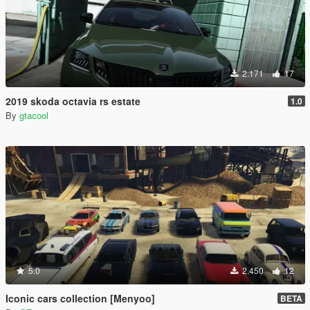
2.171
17
2019 skoda octavia rs estate
1.0
By
gtacool
5.0
2.450
12
Iconic cars collection [Menyoo]
BETA