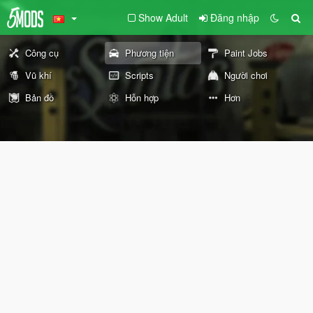
Show Adult
Đăng nhập
Công cụ
Phương tiện
Paint Jobs
Vũ khí
Scripts
Người chơi
Bản đồ
Hỗn hợp
Hơn