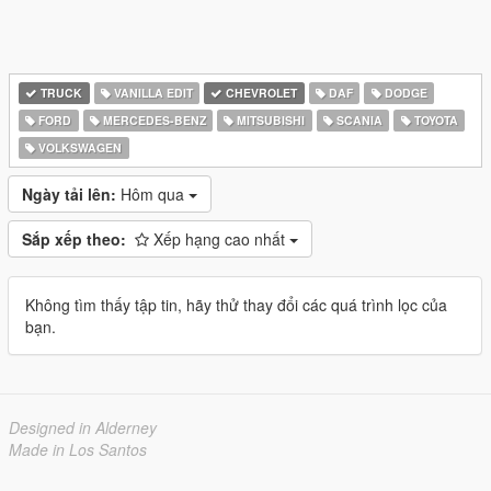
TRUCK
VANILLA EDIT
CHEVROLET
DAF
DODGE
FORD
MERCEDES-BENZ
MITSUBISHI
SCANIA
TOYOTA
VOLKSWAGEN
Ngày tải lên:
Hôm qua
Sắp xếp theo:
Xếp hạng cao nhất
Không tìm thấy tập tin, hãy thử thay đổi các quá trình lọc của
bạn.
Designed in Alderney
Made in Los Santos