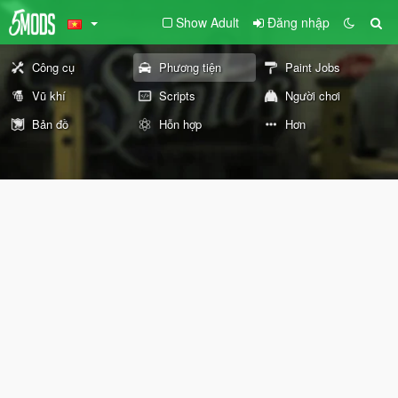
Show Adult
Đăng nhập
Công cụ
Phương tiện
Paint Jobs
Vũ khí
Scripts
Người chơi
Bản đồ
Hỗn hợp
Hơn