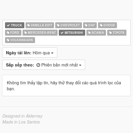
TRUCK
VANILLA EDIT
CHEVROLET
DAF
DODGE
FORD
MERCEDES-BENZ
MITSUBISHI
SCANIA
TOYOTA
VOLKSWAGEN
Ngày tải lên:
Hôm qua
Sắp xếp theo:
Phiên bản mới nhất
Không tìm thấy tập tin, hãy thử thay đổi các quá trình lọc của
bạn.
Designed in Alderney
Made in Los Santos