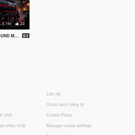
3.746
22
SP/FIVEM ]
0.1
Liên hệ
Chính sách riêng tư
ch nhất
Cookie Policy
ad nhiều nhất
Manage cookie settings