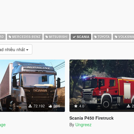
RD
MERCEDES-BENZ
MITSUBISHI
SCANIA
TOYOTA
VOLKSW
d nhiều nhất
72.192
386
4.0
2
Scania P450 Firetruck
age
By
Ungreez