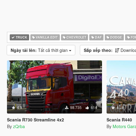
TRUCK
VANILLA EDIT
CHEVROLET
DAF
DODGE
FO
Ngày tải lên:
Tất cả thời gian
Sắp xếp theo:
Downloa
4.9
98.735
614
4.78
Scania R730 Streamline 4x2
Scania R440
By
zQrba
By
Motors Gar