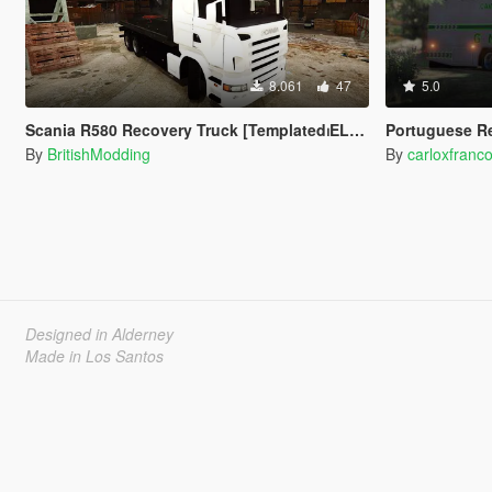
8.061
47
5.0
Scania R580 Recovery Truck [Templated⏐ELS⏐Replace]
Portuguese Republican National Guar
By
BritishModding
By
carloxfranc
Designed in Alderney
Made in Los Santos