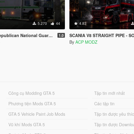
5.270
44
4.83
d - Cavalry Regiment - Scania CrewCab [ AddOn / Refletive ]
SCANIA V8 STRAIGHT PIPE - SOUND MOD [ADD-ON/ 
1.0
o
By
ACP MODZ
Công cụ Modding GTA 5
Tập tin mới nhất
Phương tiện Mods GTA 5
Các tập tin
GTA 5 Vehicle Paint Job Mods
Tập tin được yêu thí
Vũ khí Mods GTA 5
Tập tin được Downlo