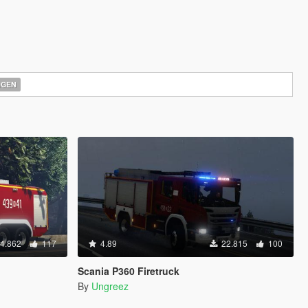
AGEN
4.862
117
4.89
22.815
100
Scania P360 Firetruck
By
Ungreez