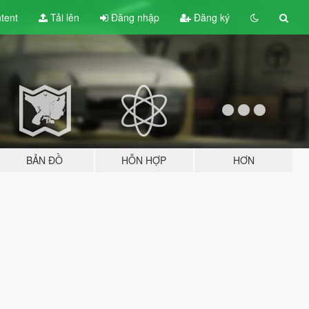
tent
Tải lên
Đăng nhập
Đăng ký
BẢN ĐỒ
HỖN HỢP
HƠN