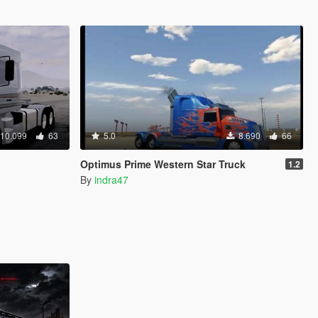
10.099
63
5.0
8.690
66
Optimus Prime Western Star Truck
1.2
By
indra47