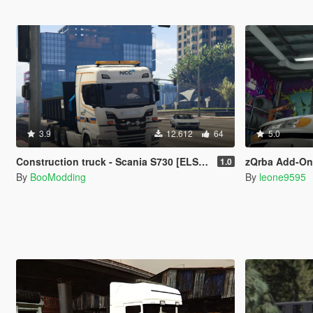
3.9
12.612
64
5.0
Construction truck - Scania S730 [ELS | Replace / FiveM]
zQrba Add-On 
1.0
By
BooModding
By
leone9595