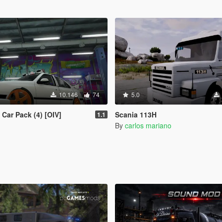
10.146
74
5.0
Car Pack (4) [OIV]
Scania 113H
1.1
By
carlos mariano