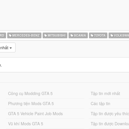
RD
MERCEDES-BENZ
MITSUBISHI
SCANIA
TOYOTA
VOLKSW
 nhất
n.
Công cụ Modding GTA 5
Tập tin mới nhất
Phương tiện Mods GTA 5
Các tập tin
GTA 5 Vehicle Paint Job Mods
Tập tin được yêu thí
Vũ khí Mods GTA 5
Tập tin được Downlo