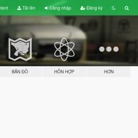
tent
Tải lên
Đăng nhập
Đăng ký
BẢN ĐỒ
HỖN HỢP
HƠN