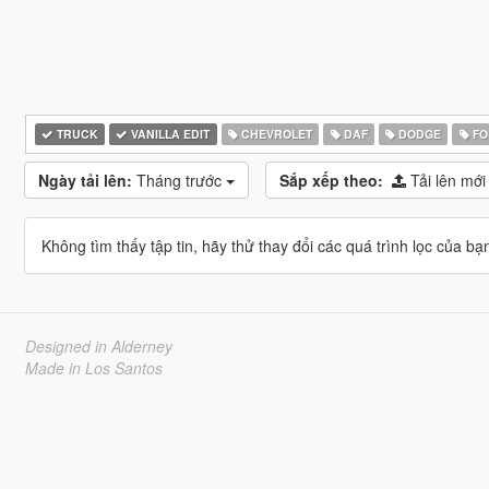
TRUCK
VANILLA EDIT
CHEVROLET
DAF
DODGE
FO
Ngày tải lên:
Tháng trước
Sắp xếp theo:
Tải lên mới
Không tìm thấy tập tin, hãy thử thay đổi các quá trình lọc của bạ
Designed in Alderney
Made in Los Santos