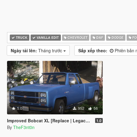
TRUCK
VANILLA EDIT
CHEVROLET
DAF
DODGE
FO
Ngày tải lên:
Tháng trước
Sắp xếp theo:
Phiên bản m
5.0
952
56
Improved Bobcat XL [Replace | Legacy | Enhanced]
1.0
By
TheF3nt0n