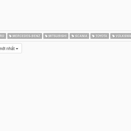
RD
MERCEDES-BENZ
MITSUBISHI
SCANIA
TOYOTA
VOLKSW
ới nhất