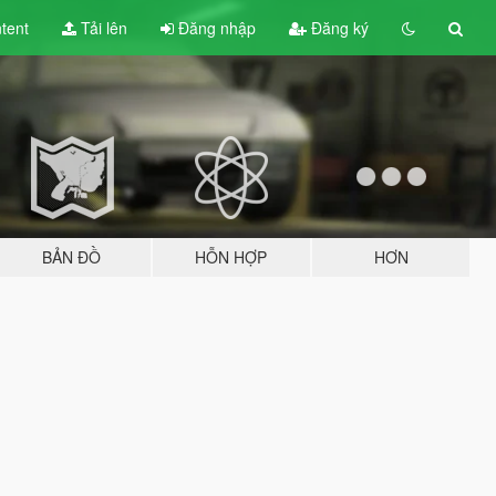
tent
Tải lên
Đăng nhập
Đăng ký
BẢN ĐỒ
HỖN HỢP
HƠN