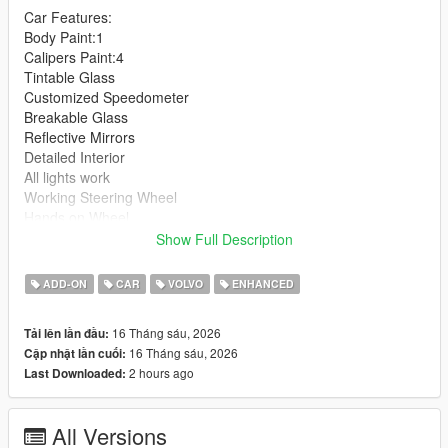
Car Features:
Body Paint:1
Calipers Paint:4
Tintable Glass
Customized Speedometer
Breakable Glass
Reflective Mirrors
Detailed Interior
All lights work
Working Steering Wheel
Hands on Wheel
Show Full Description
Text File in Download:
ADD-ON
CAR
VOLVO
ENHANCED
polet8 folder goes to:
gtav/mods/update/x64/dlcpacks
16 Tháng sáu, 2026
Tải lên lần đầu:
16 Tháng sáu, 2026
Cập nhật lần cuối:
dlclist.xml found at:
2 hours ago
Last Downloaded:
mods/update/update.rpf/common/data
Right Click on dlclist.xml then Click on Edit
All Versions