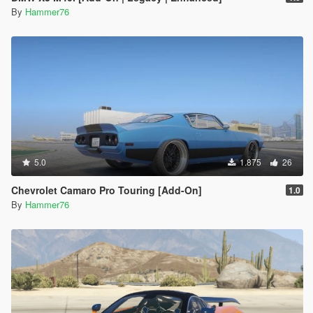
By
Hammer76
5.0
1.875
26
Chevrolet Camaro Pro Touring [Add-On]
1.0
By
Hammer76