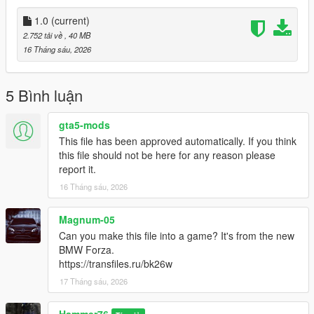
Then scroll to the bottom and hit Enter to add a empty space.
1.0
(current)
Add the line dlcpacks:/polet8/
2.752 tải về
, 40 MB
16 Tháng sáu, 2026
to the dlclist and save then exit.
SPAWN: polet8
5 Bình luận
gta5-mods
This file has been approved automatically. If you think
this file should not be here for any reason please
report it.
16 Tháng sáu, 2026
Magnum-05
Can you make this file into a game? It's from the new
BMW Forza.
https://transfiles.ru/bk26w
17 Tháng sáu, 2026
Hammer76