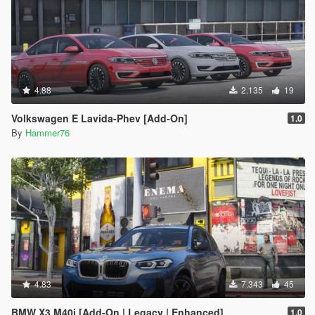
4.88
2.135
19
Volkswagen E Lavida-Phev [Add-On]
1.0
By
Hammer76
4.83
7.343
45
BMW X3 M40i [Add-On | Legacy | Enhanced]
1.0