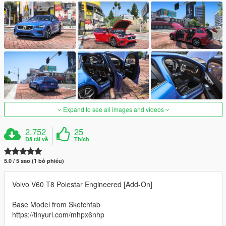
Expand to see all images and videos
2.752
25
Đã tải về
Thích
5.0 / 5 sao (1 bỏ phiếu)
Volvo V60 T8 Polestar Engineered [Add-On]
Base Model from Sketchfab
https://tinyurl.com/mhpx6nhp