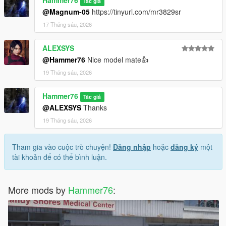
Tác giả
@Magnum-05
https://tinyurl.com/mr3829sr
17 Tháng sáu, 2026
ALEXSYS
@Hammer76
Nice model mate👍
19 Tháng sáu, 2026
Hammer76
Tác giả
@ALEXSYS
Thanks
19 Tháng sáu, 2026
Tham gia vào cuộc trò chuyện!
Đăng nhập
hoặc
đăng ký
một
tài khoản để có thể bình luận.
More mods by
Hammer76
: