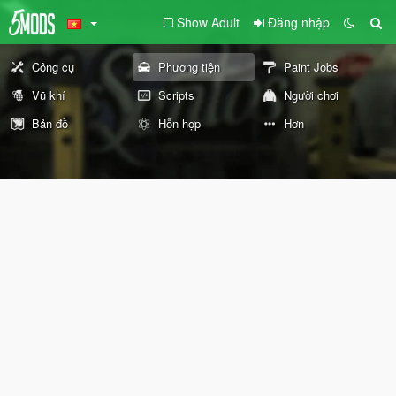
Show Adult
Đăng nhập
Công cụ
Phương tiện
Paint Jobs
Vũ khí
Scripts
Người chơi
Bản đồ
Hỗn hợp
Hơn