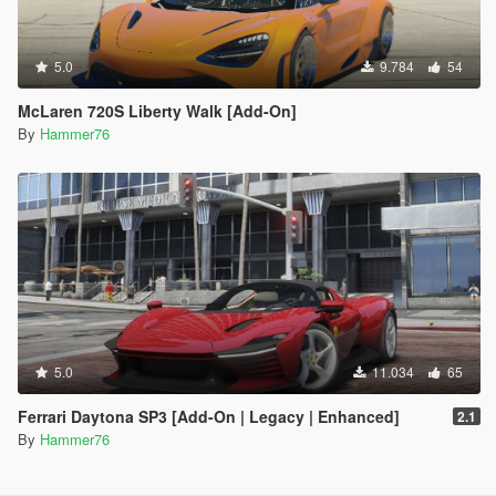
5.0
9.784
54
McLaren 720S Liberty Walk [Add-On]
By
Hammer76
5.0
11.034
65
Ferrari Daytona SP3 [Add-On | Legacy | Enhanced]
2.1
By
Hammer76