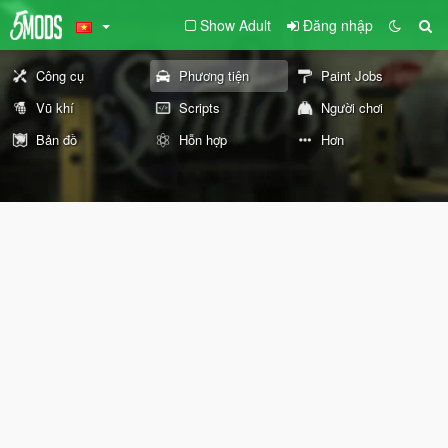
Show Adult
Đăng nhập
Công cụ
Phương tiện
Paint Jobs
Vũ khí
Scripts
Người chơi
Bản đồ
Hỗn hợp
Hơn