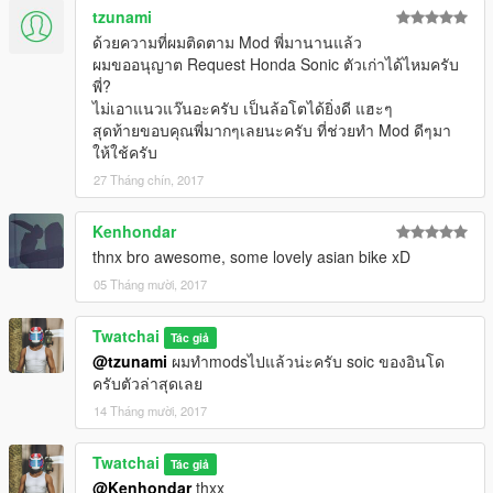
tzunami
ด้วยความที่ผมติดตาม Mod พี่มานานแล้ว
ผมขออนุญาต Request Honda Sonic ตัวเก่าได้ไหมครับ
พี่?
ไม่เอาแนวแว๊นอะครับ เป็นล้อโตได้ยิ่งดี แฮะๆ
สุดท้ายขอบคุณพี่มากๆเลยนะครับ ที่ช่วยทำ Mod ดีๆมา
ให้ใช้ครับ
27 Tháng chín, 2017
Kenhondar
thnx bro awesome, some lovely asian bike xD
05 Tháng mười, 2017
Twatchai
Tác giả
@tzunami
ผมทำmodsไปแล้วน่ะครับ soic ของอินโด
ครับตัวล่าสุดเลย
14 Tháng mười, 2017
Twatchai
Tác giả
@Kenhondar
thxx