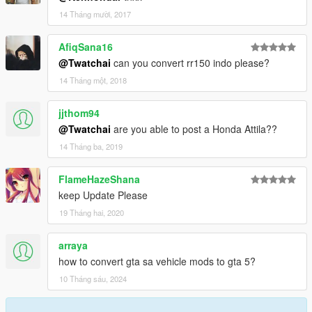
14 Tháng mười, 2017
AfiqSana16
@Twatchai
can you convert rr150 indo please?
14 Tháng một, 2018
jjthom94
@Twatchai
are you able to post a Honda Attila??
14 Tháng ba, 2019
FlameHazeShana
keep Update Please
19 Tháng hai, 2020
arraya
how to convert gta sa vehicle mods to gta 5?
10 Tháng sáu, 2024