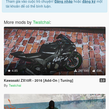
Tham gia vào cuộc trò chuyện!
Đăng nhập
hoặc
đăng ký
một
tài khoản để có thể bình luận.
More mods by
Twatchai
:
4.85
247.645
596
Kawasaki ZX10R - 2016 [Add-On | Tuning]
2.0
By
Twatchai