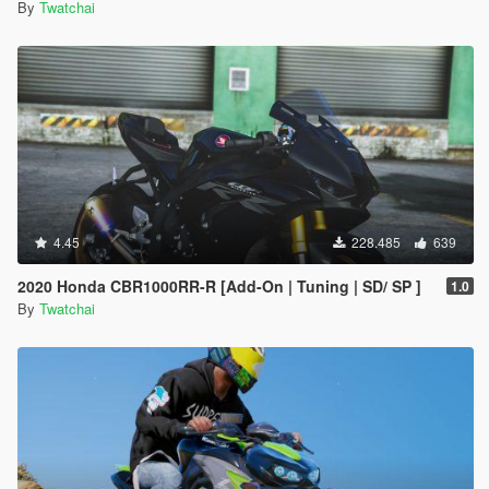
By
Twatchai
4.45
228.485
639
2020 Honda CBR1000RR-R [Add-On | Tuning | SD/ SP ]
1.0
By
Twatchai