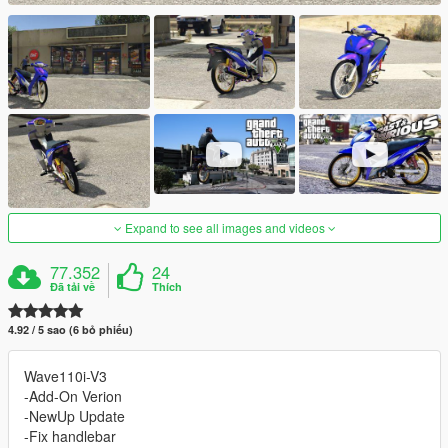
Expand to see all images and videos
77.352
24
Đã tải về
Thích
4.92 / 5 sao (6 bỏ phiếu)
Wave110i-V3
-Add-On Verion
-NewUp Update
-Fix handlebar