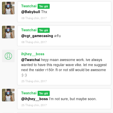
Twatchai
Tác giả
@Babybull
Thx
08 Tháng chín, 2017
Twatchai
Tác giả
@cgt_gamecasing
ครับ
08 Tháng chín, 2017
ihjhey__boss
@Twatchai
heyy maan awesome work. ive always
wanted to have this regular wave vike. let me suggest
next the raider r150r /fi or not still would be awesome
:) :)
25 Tháng chín, 2017
Twatchai
Tác giả
@ihjhey__boss
I'm not sure, but maybe soon.
25 Tháng chín, 2017