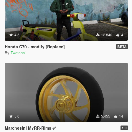
4.5
12.840
4
Honda C70 - modify [Replace]
BETA
By
Twatchai
5.0
5.455
14
Marchesini M7RR-Rims ✅
1.0