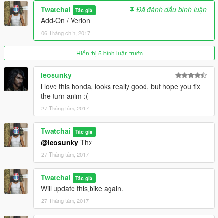
Twatchai
Đã đánh dấu bình luận
Tác giả
Add-On / Verion
06 Tháng chín, 2017
Hiển thị 5 bình luận trước
leosunky
i love this honda, looks really good, but hope you fix
the turn anim :(
27 Tháng tám, 2017
Twatchai
Tác giả
@leosunky
Thx
27 Tháng tám, 2017
Twatchai
Tác giả
Will update this ฺbike again.
27 Tháng tám, 2017