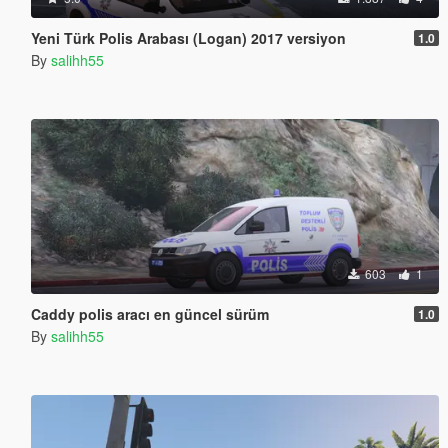
Yeni Türk Polis Arabası (Logan) 2017 versiyon
1.0
By
salihh55
603
1
Caddy polis aracı en güncel sürüm
1.0
By
salihh55