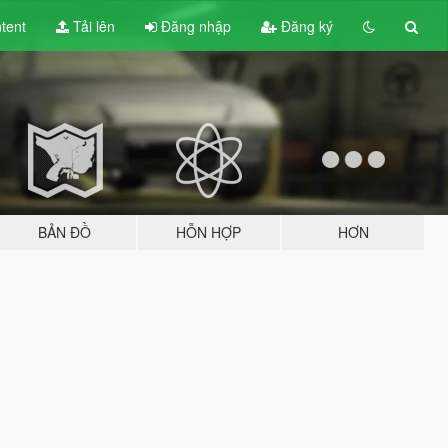
tent
Tải lên
Đăng nhập
Đăng ký
BẢN ĐỒ
HỖN HỢP
HƠN