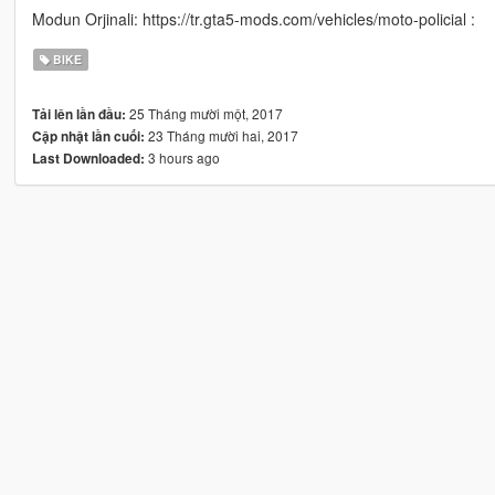
Modun Orjinali: https://tr.gta5-mods.com/vehicles/moto-policial :
BIKE
25 Tháng mười một, 2017
Tải lên lần đầu:
23 Tháng mười hai, 2017
Cập nhật lần cuối:
3 hours ago
Last Downloaded: