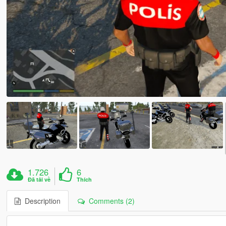
1.726
6
Đã tải về
Thích
Description
Comments (2)