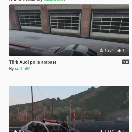
1.284
1
Türk Audi polis arabası
1.0
By
salihh55
5.0
1.887
4