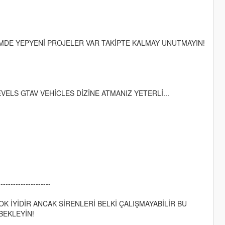
MDE YEPYENİ PROJELER VAR TAKİPTE KALMAY UNUTMAYIN!
ELS GTAV VEHİCLES DİZİNE ATMANIZ YETERLİ...
---------------------
K İYİDİR ANCAK SİRENLERİ BELKİ ÇALIŞMAYABİLİR BU
BEKLEYİN!