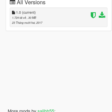
All Versions
1.0
(current)
1.724 tải về
, 30 MB
23 Tháng mười hai, 2017
More mods by
salihh55
: