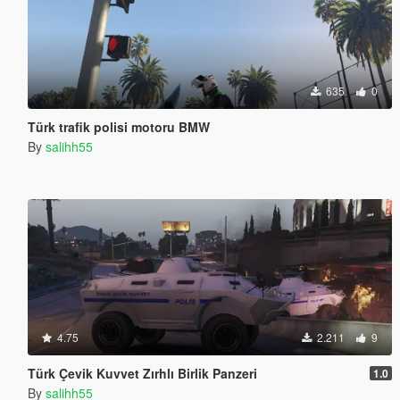
635
0
Türk trafik polisi motoru BMW
By
salihh55
4.75
2.211
9
Türk Çevik Kuvvet Zırhlı Birlik Panzeri
1.0
By
salihh55