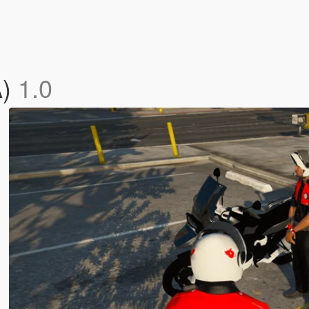
A)
1.0