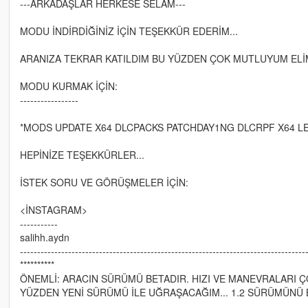
---ARKADAŞLAR HERKESE SELAM---
MODU İNDİRDİĞİNİZ İÇİN TEŞEKKÜR EDERİM...
ARANIZA TEKRAR KATILDIM BU YÜZDEN ÇOK MUTLUYUM ELİ
MODU KURMAK İÇİN:
-----------------
*MODS UPDATE X64 DLCPACKS PATCHDAY1NG DLCRPF X64 LEV
HEPİNİZE TEŞEKKÜRLER...
İSTEK SORU VE GÖRÜŞMELER İÇİN:
<İNSTAGRAM>
-----------
salihh.aydn
-----------------------------------------------------------------------------------
**********
ÖNEMLİ: ARACIN SÜRÜMÜ BETADIR. HIZI VE MANEVRALARI ÇO
YÜZDEN YENİ SÜRÜMÜ İLE UĞRAŞACAĞIM... 1.2 SÜRÜMÜNÜ 