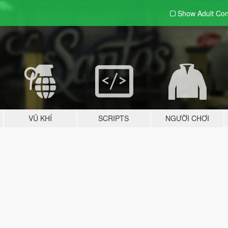
Show Adult
Con
VŨ KHÍ
SCRIPTS
NGƯỜI CHƠI