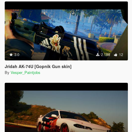
3.0
2.188
12
Jridah AK-74U [Gopnik Gun skin]
By
Vesper_Paintjobs