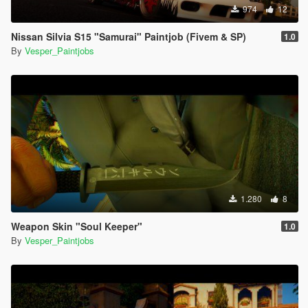
974
12
Nissan Silvia S15 "Samurai" Paintjob (Fivem & SP)
1.0
By
Vesper_Paintjobs
1.280
8
Weapon Skin "Soul Keeper"
1.0
By
Vesper_Paintjobs