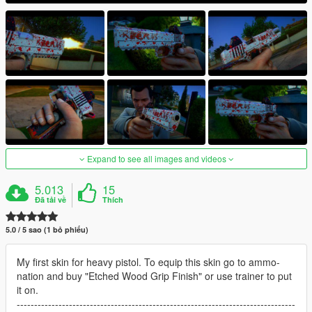
Expand to see all images and videos
5.013
15
Đã tải về
Thích
5.0 / 5 sao (1 bỏ phiếu)
My first skin for heavy pistol. To equip this skin go to ammo-
nation and buy "Etched Wood Grip Finish" or use trainer to put
it on.
--------------------------------------------------------------------------------