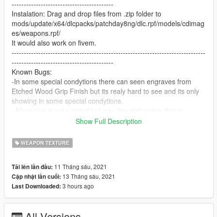
------------------------------------------
Instalation: Drag and drop files from .zip folder to
mods/update/x64/dlcpacks/patchday8ng/dlc.rpf/models/cdimag
es/weapons.rpf/
It would also work on fivem.
--------------------------------------------------------------------------------
------------------------------------------
Known Bugs:
-In some special condytions there can seen engraves from
Etched Wood Grip Finish but its realy hard to see and its only
showing in some special condytions.
- Magazine is not painted but you shoudn't notice that in
normal gameplay.
Show Full Description
(Bugs would be fixed soon or are already fixed in version 2.0)
WEAPON TEXTURE
11 Tháng sáu, 2021
Tải lên lần đầu:
13 Tháng sáu, 2021
Cập nhật lần cuối:
3 hours ago
Last Downloaded:
All Versions