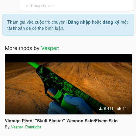
23 Tháng bảy, 2021
Tham gia vào cuộc trò chuyện!
Đăng nhập
hoặc
đăng ký
một
tài khoản để có thể bình luận.
More mods by
Vesper
:
6.411
11
Vintage Pistol "Skull Blaster" Weapon Skin/Fivem Skin
By
Vesper_Paintjobs