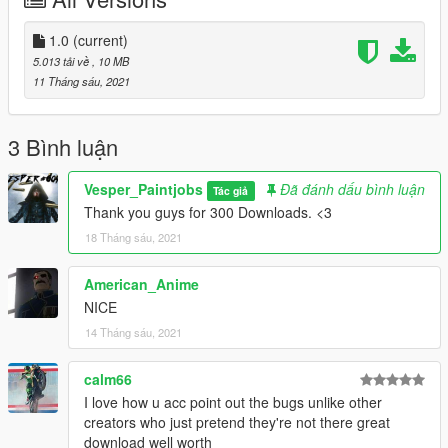
1.0
(current)
5.013 tải về
, 10 MB
11 Tháng sáu, 2021
3 Bình luận
Vesper_Paintjobs
Đã đánh dấu bình luận
Tác giả
Thank you guys for 300 Downloads. <3
18 Tháng sáu, 2021
American_Anime
NICE
14 Tháng sáu, 2021
calm66
I love how u acc point out the bugs unlike other
creators who just pretend they're not there great
download well worth