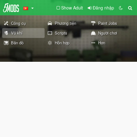
Show Adult
Đăng nhập
Công cụ
Phương tiện
Paint Jobs
Vũ khí
Scripts
Người chơi
Bản đồ
Hỗn hợp
Hơn