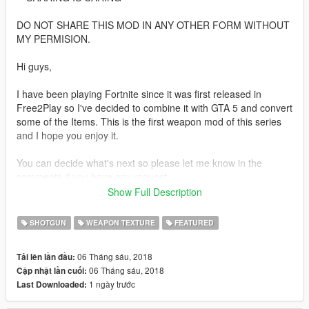
DO NOT SHARE THIS MOD IN ANY OTHER FORM WITHOUT
MY PERMISION.
Hi guys,
I have been playing Fortnite since it was first released in
Free2Play so I've decided to combine it with GTA 5 and convert
some of the Items. This is the first weapon mod of this series
and I hope you enjoy it.
You can decide what's next so please let me know in the
comments if you have any request.
Show Full Description
P.S: This is a W.I.P model and a few things will need to be
redone but it can be used as is.
SHOTGUN
WEAPON TEXTURE
FEATURED
+------------------------------------------------------------------------------
---+
06 Tháng sáu, 2018
Tải lên lần đầu:
How to install:
06 Tháng sáu, 2018
Cập nhật lần cuối:
1 ngày trước
Last Downloaded:
1. Copy the files from folder Weapon to the following location: