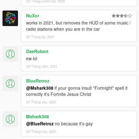
05 Tháng mười một, 2020
NuXor
works in 2021, but removes the HUD of some music /
radio stations when you are in the car
26 Tháng ba, 2021
DaeRobert
ew lol
23 Tháng năm, 2021
BlueRetroz
@Mshark308
if your gonna insult "Fortnight" spell it
correctly it's Fortnite Jesus Christ
01 Tháng sáu, 2021
Mshark308
@BlueRetroz
no because it's gay
20 Tháng sáu, 2021