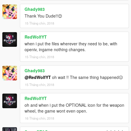
Ghady983
Thank You Dude!!😊
15 Tháng chín, 2018
RedWolfYT
when i put the files wherever they need to be, with
openiv, ingame nothing changes.
15 Tháng chín, 2018
Ghady983
@RedWolfYT
oh wait !! The same thing happened😑
15 Tháng chín, 2018
RedWolfYT
oh and when i put the OPTIONAL icon for the weapon
wheel, the game wont even open.
16 Tháng chín, 2018