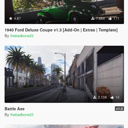
4.87
7.884
171
1940 Ford Deluxe Coupe v1.3 [Add-On | Extras | Template]
By
thebadbone23
2.108
10
Battle Axe
v1.0
By
thebadbone23