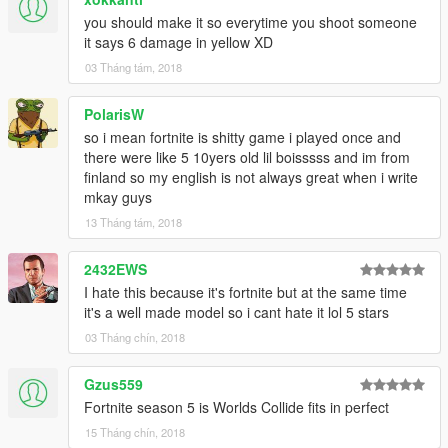
you should make it so everytime you shoot someone
it says 6 damage in yellow XD
03 Tháng tám, 2018
PolarisW
so i mean fortnite is shitty game i played once and
there were like 5 10yers old lil boisssss and im from
finland so my english is not always great when i write
mkay guys
13 Tháng tám, 2018
2432EWS
I hate this because it's fortnite but at the same time
it's a well made model so i cant hate it lol 5 stars
03 Tháng chín, 2018
Gzus559
Fortnite season 5 is Worlds Collide fits in perfect
15 Tháng chín, 2018