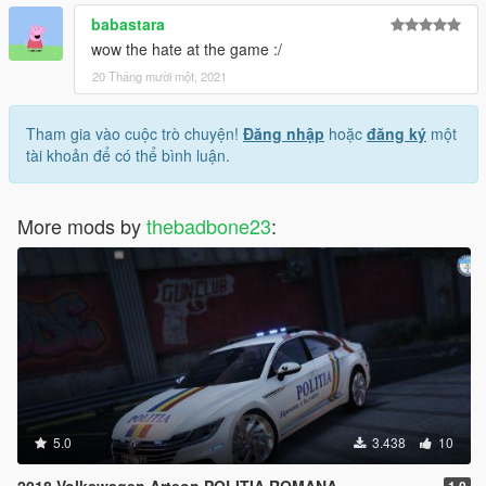
babastara
wow the hate at the game :/
20 Tháng mười một, 2021
Tham gia vào cuộc trò chuyện!
Đăng nhập
hoặc
đăng ký
một
tài khoản để có thể bình luận.
More mods by
thebadbone23
:
5.0
3.438
10