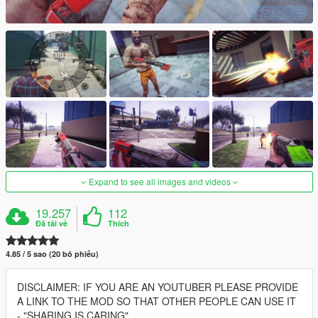
Expand to see all images and videos
19.257
112
Đã tải về
Thích
4.85 / 5 sao (20 bỏ phiếu)
DISCLAIMER: IF YOU ARE AN YOUTUBER PLEASE PROVIDE
A LINK TO THE MOD SO THAT OTHER PEOPLE CAN USE IT
- "SHARING IS CARING"