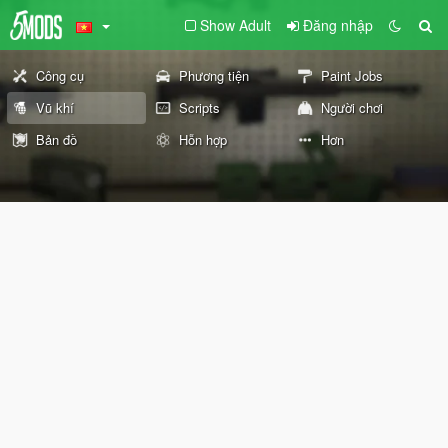
Show Adult
Đăng nhập
Công cụ
Phương tiện
Paint Jobs
Vũ khí
Scripts
Người chơi
Bản đồ
Hỗn hợp
Hơn