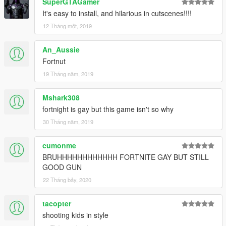
SuperGTAGamer
It's easy to install, and hilarious in cutscenes!!!!
12 Tháng một, 2019
An_Aussie
Fortnut
19 Tháng năm, 2019
Mshark308
fortnight is gay but this game isn't so why
30 Tháng năm, 2019
cumonme
BRUHHHHHHHHHHHH FORTNITE GAY BUT STILL
GOOD GUN
22 Tháng bảy, 2020
tacopter
shooting kids in style