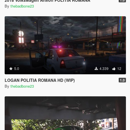
2018 Volkswagen Arteon POLITIA ROMANA
1.0
By
thebadbone23
5.0
4.339
12
LOGAN POLITIA ROMANA HD (WIP)
1.0
By
thebadbone23