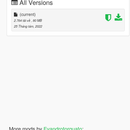
All Versions
(current)
2.764 tải về
, 80 MB
25 Tháng tám, 2022
More mods by
Evandrotorquato
: