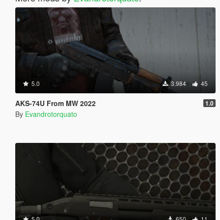
5.0
3.984
45
AKS-74U From MW 2022
1.0
By
Evandrotorquato
5.0
650
11