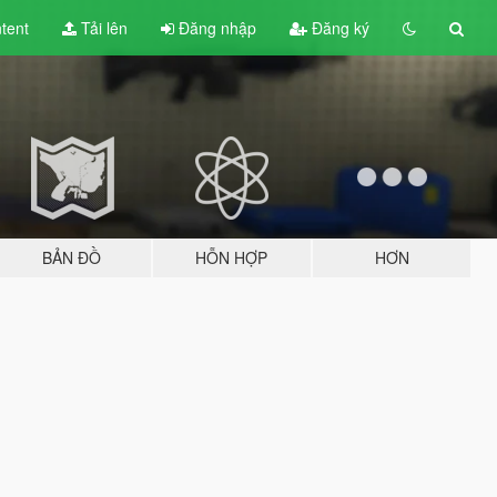
tent
Tải lên
Đăng nhập
Đăng ký
BẢN ĐỒ
HỖN HỢP
HƠN