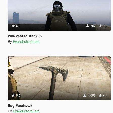
5.0
787
13
killa vest to franklin
By
Evandrotorquato
5.0
4.056
41
Sog Fasthawk
By
Evandrotorquato