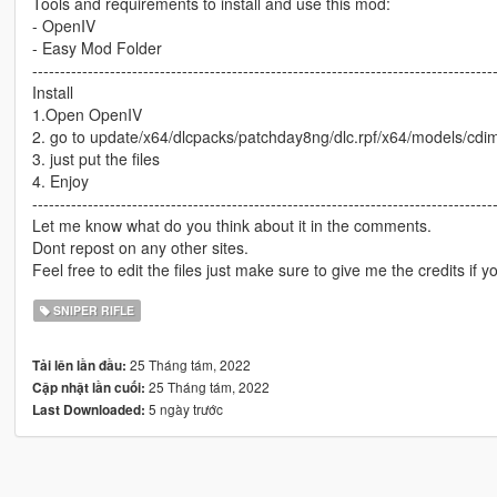
Tools and requirements to install and use this mod:
- OpenIV
- Easy Mod Folder
-----------------------------------------------------------------------------------
Install
1.Open OpenIV
2. go to update/x64/dlcpacks/patchday8ng/dlc.rpf/x64/models/cd
3. just put the files
4. Enjoy
-----------------------------------------------------------------------------------
Let me know what do you think about it in the comments.
Dont repost on any other sites.
Feel free to edit the files just make sure to give me the credits if y
SNIPER RIFLE
25 Tháng tám, 2022
Tải lên lần đầu:
25 Tháng tám, 2022
Cập nhật lần cuối:
5 ngày trước
Last Downloaded: