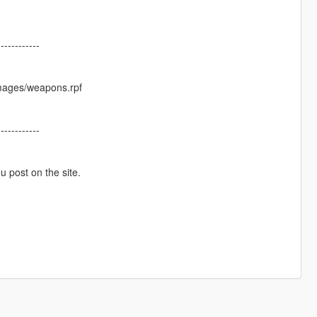
------------
images/weapons.rpf
------------
ou post on the site.