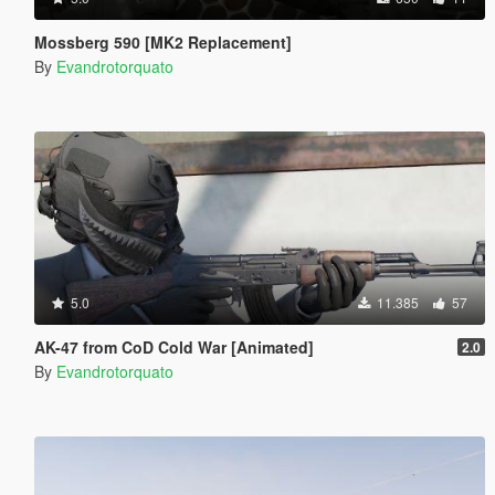
Mossberg 590 [MK2 Replacement]
By
Evandrotorquato
5.0
11.385
57
AK-47 from CoD Cold War [Animated]
2.0
By
Evandrotorquato