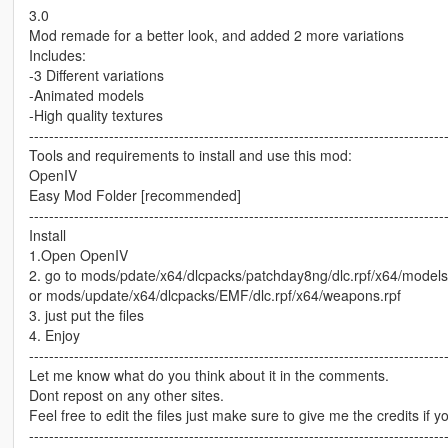
3.0
Mod remade for a better look, and added 2 more variations
Includes:
-3 Different variations
-Animated models
-High quality textures
-----------------------------------------------------------------------------------
Tools and requirements to install and use this mod:
OpenIV
Easy Mod Folder [recommended]
-----------------------------------------------------------------------------------
Install
1.Open OpenIV
2. go to mods/pdate/x64/dlcpacks/patchday8ng/dlc.rpf/x64/model
or mods/update/x64/dlcpacks/EMF/dlc.rpf/x64/weapons.rpf
3. just put the files
4. Enjoy
-----------------------------------------------------------------------------------
Let me know what do you think about it in the comments.
Dont repost on any other sites.
Feel free to edit the files just make sure to give me the credits if y
-----------------------------------------------------------------------------------