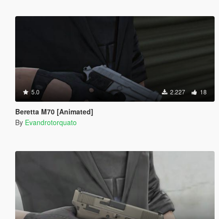
5.0
2.227
18
Beretta M70 [Animated]
By
Evandrotorquato