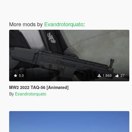
More mods by
Evandrotorquato
:
5.0
1.869
27
MW2 2022 TAQ-56 [Animated]
By
Evandrotorquato