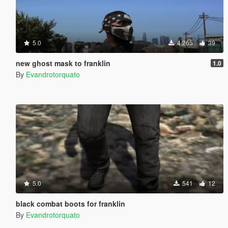
5.0
4.265
39
new ghost mask to franklin
1.0
By
Evandrotorquato
5.0
541
12
black combat boots for franklin
By
Evandrotorquato