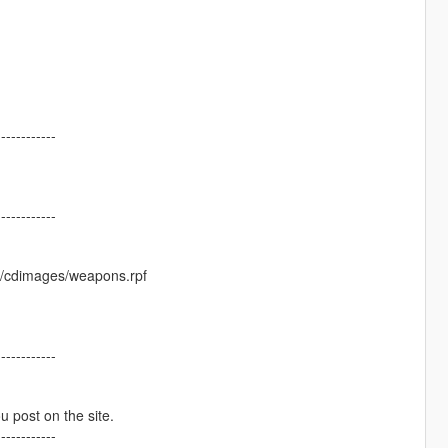
------------
------------
s/cdimages/weapons.rpf
------------
ou post on the site.
------------