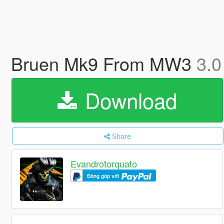
Bruen Mk9 From MW3
3.0
Download
Share
Evandrotorquato
Đóng góp với