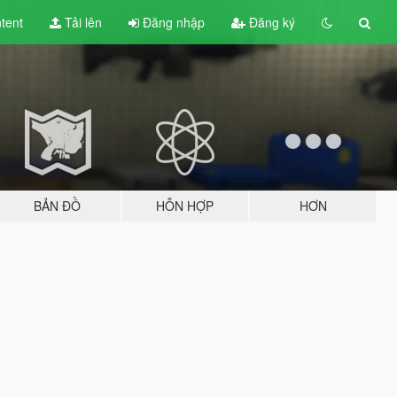
tent
Tải lên
Đăng nhập
Đăng ký
BẢN ĐỒ
HỖN HỢP
HƠN