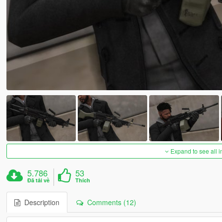
Expand to see all 
5.786
53
Đã tải về
Thích
Description
Comments (12)