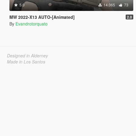
5.0
14.065
73
MW 2022-X13 AUTO-[Animated]
2.0
By
Evandrotorquato
Designed in Alderney
Made in Los Santos