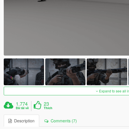
Expand to see all 
1.774
23
Đã tải về
Thích
Description
Comments (7)