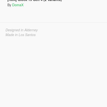
By
DomaX
Designed in Alderney
Made in Los Santos