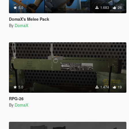
5.0
1.683
26
DomaX's Melee Pack
By
DomaX
5.0
1.474
19
RPG-26
By
DomaX