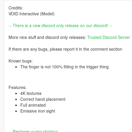
Credits:
VOID Interactive (Model)
-- There is a new discord only release on our discord! --
More nice stuff and discord only releases:
Trusted Discord Server
If there are any bugs, please report it in the comment section
Known bugs:
The finger is not 100% fitting in the trigger thing
Features:
4K textures
Correct hand placement
Full animated
Emissive iron sight
-- Replaces pump shotgun --