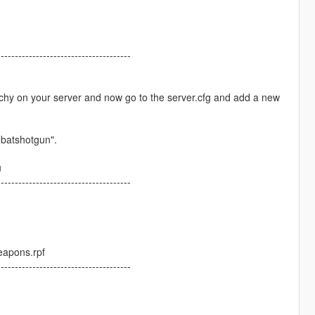
--------------------------------------
chy on your server and now go to the server.cfg and add a new
batshotgun".
u
--------------------------------------
eapons.rpf
--------------------------------------