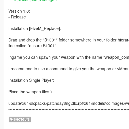
Version 1.0:
- Release
-----------------------------------------------------------------------------------
Installation [FiveM_Replace]:
Drag and drop the "B1301" folder somewhere in your folder hierar
line called "ensure B1301".
Ingame you can spawn your weapon with the name "weapon_com
I recommend to use a command to give you the weapon or vMen
-----------------------------------------------------------------------------------
Installation Single Player:
Place the weapon files in
update\x64\dlcpacks\patchday8ng\dlc.rpf\x64\models\cdimages\w
-----------------------------------------------------------------------------------
SHOTGUN