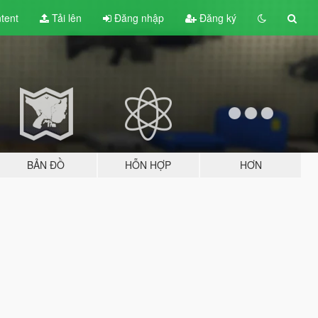
tent
Tải lên
Đăng nhập
Đăng ký
BẢN ĐỒ
HỖN HỢP
HƠN