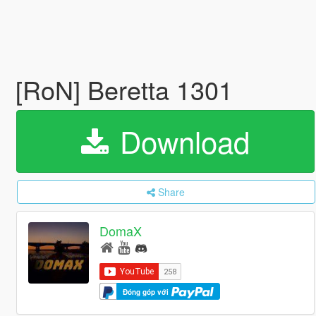
[RoN] Beretta 1301
Download
Share
DomaX
Đóng góp với