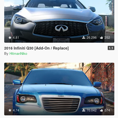
4.81
26.296
252
2016 Infiniti Q30 [Add-On / Replace]
1.1
By
HitmanNiko
4.74
70.042
574