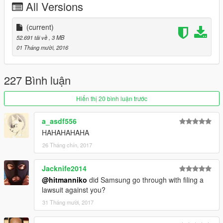
All Versions
(current)
52.691 tải về
, 3 MB
01 Tháng mười, 2016
227 Bình luận
Hiển thị 20 bình luận trước
a_asdf556
HAHAHAHAHA
26 Tháng chín, 2017
Jacknife2014
@hitmanniko
did Samsung go through with filing a
lawsuit against you?
31 Tháng mười, 2017