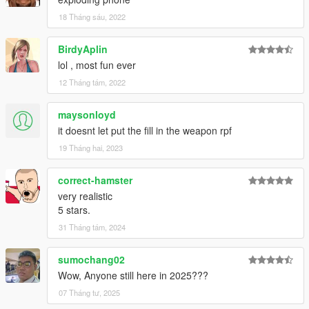
18 Tháng sáu, 2022
BirdyAplin
lol , most fun ever
12 Tháng tám, 2022
maysonloyd
it doesnt let put the fill in the weapon rpf
19 Tháng hai, 2023
correct-hamster
very realistic
5 stars.
31 Tháng tám, 2024
sumochang02
Wow, Anyone still here in 2025???
07 Tháng tư, 2025