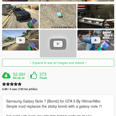
Expand to see all images and videos
52.691
373
Đã tải về
Thích
4.88 / 5 sao (120 bỏ phiếu)
Samsung Galaxy Note 7 [Bomb] for GTA 5 By HitmanNiko
Simple mod replaces the sticky bomb with a galaxy note 7!