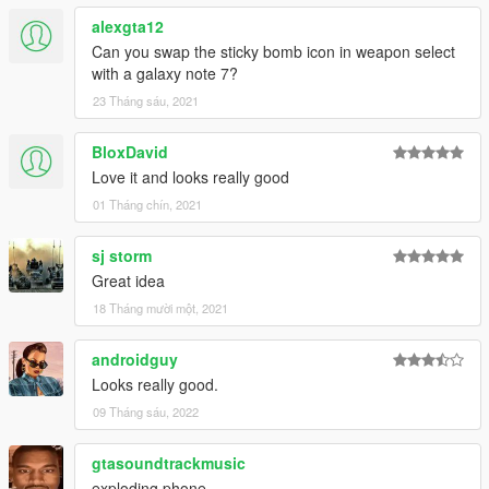
alexgta12
Can you swap the sticky bomb icon in weapon select
with a galaxy note 7?
23 Tháng sáu, 2021
BloxDavid
Love it and looks really good
01 Tháng chín, 2021
sj storm
Great idea
18 Tháng mười một, 2021
androidguy
Looks really good.
09 Tháng sáu, 2022
gtasoundtrackmusic
exploding phone