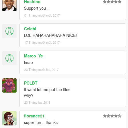
Hoshino
Support you！
01 Tháng mười một, 2017
Celebi
LOL HAHAHAHAHAHA NICE!
17 Tháng mười một, 2017
Marco_Ye
lmao
23 Tháng mười hai, 2017
PCLBT
It wont let me put the files
why?
23 Tháng ba, 2018
florance21
super fun .. thanks