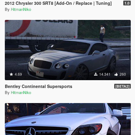
2012 Chrysler 300 SRT8 [Add-On / Replace | Tuning]
1.0
By
HitmanNiko
4.69
14.341
260
Bentley Continental Supersports
[BETA2]
By
HitmanNiko