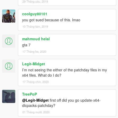
29 Tháng sáu, 2019
coolguy80101
you got sued because of this. lmao
10 Tháng tám, 2019
mahmoud helal
gta 7
17 Tháng ba, 2020
Legit-Midget
I’m not seeing the either of the patchday files in my
x64 files. What do I do?
17 Tháng chín, 2020
TreePoP
@Legit-Midget
first off did you go update-x64-
dlcpacks-patchday?
01 Tháng mười, 2020