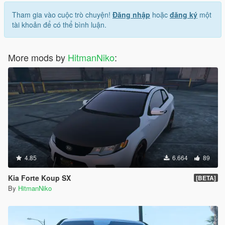
Tham gia vào cuộc trò chuyện!
Đăng nhập
hoặc
đăng ký
một
tài khoản để có thể bình luận.
More mods by
HitmanNiko
:
4.85
6.664
89
Kia Forte Koup SX
[BETA]
By
HitmanNiko