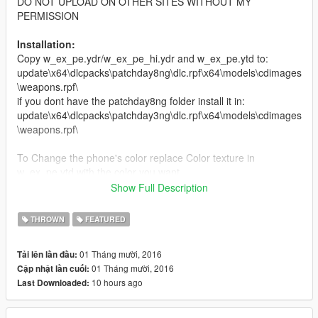
DO NOT UPLOAD ON OTHER SITES WITHOUT MY
PERMISSION
Installation:
Copy w_ex_pe.ydr/w_ex_pe_hi.ydr and w_ex_pe.ytd to:
update\x64\dlcpacks\patchday8ng\dlc.rpf\x64\models\cdimages
\weapons.rpf\
if you dont have the patchday8ng folder install it in:
update\x64\dlcpacks\patchday3ng\dlc.rpf\x64\models\cdimages
\weapons.rpf\
To Change the phone's color replace Color texture in
w_ex_pe.ytd with the color you want
Show Full Description
To change the phone's wallpaper replace the "screen" texture
in w_ex_pe.ytd with the wallpaper you want
THROWN
FEATURED
01 Tháng mười, 2016
Tải lên lần đầu:
01 Tháng mười, 2016
Cập nhật lần cuối:
10 hours ago
Last Downloaded: