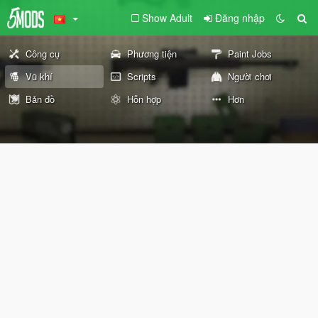
Show Adult
Đăng nhập
Công cụ
Phương tiện
Paint Jobs
Vũ khí
Scripts
Người chơi
Bản đồ
Hỗn hợp
Hơn