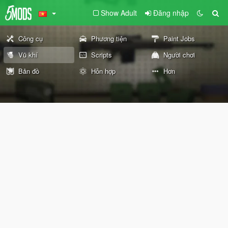
Show Adult
Đăng nhập
Công cụ
Phương tiện
Paint Jobs
Vũ khí
Scripts
Người chơi
Bản đồ
Hỗn hợp
Hơn