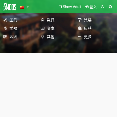
Show Adult
登入
工具
载具
涂装
武器
脚本
皮肤
地图
其他
更多