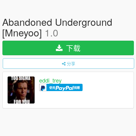
Abandoned Underground
[Mneyoo]
1.0
下载
分享
eddi_trey
使用
捐赠