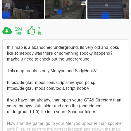
524
7
下载
赞
this map is a abandoned underground, its very old and looks
like somebody was there or something spooky happend?
maybe u need to check out the underground.
This map requires only Menyoo and ScripHookV
https://de.gta5-mods.com/scripts/menyoo-pc-sp
https://de.gta5-mods.com/tools/script-hook-v
if you have that already, than open youre GTA5 Directory than
youre menyoostuff folder and drop the (abandoned
underground 1.0) file in to youre Spooner folder.
Now start the game, go to your Menyoo Spooner than spooner
safe Files, teleport to the correct location and spawn the map.