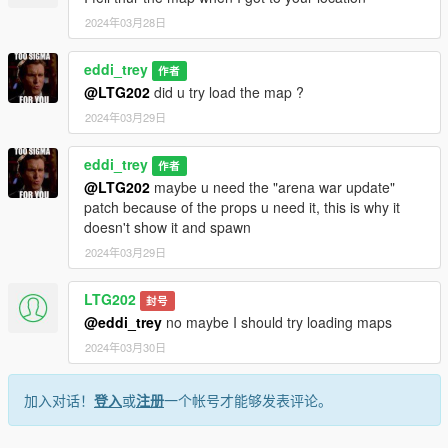
2024年03月28日
eddi_trey
作者
@LTG202
did u try load the map ?
2024年03月29日
eddi_trey
作者
@LTG202
maybe u need the "arena war update"
patch because of the props u need it, this is why it
doesn't show it and spawn
2024年03月29日
LTG202
封号
@eddi_trey
no maybe I should try loading maps
2024年03月30日
加入对话！
登入
或
注册
一个帐号才能够发表评论。