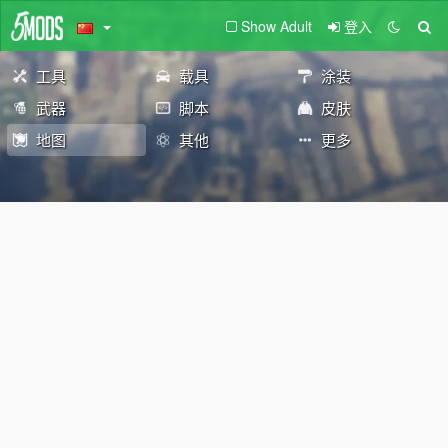
Show Adult
登入
工具
载具
涂装
武器
脚本
皮肤
地图
其他
更多