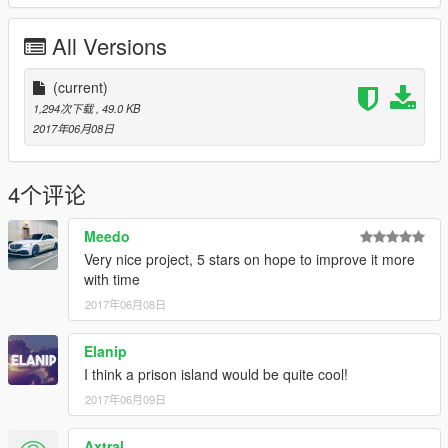
All Versions
(current)
1,294次下载
, 49.0 KB
2017年06月08日
4个评论
Meedo
Very nice project, 5 stars on hope to improve it more
with time
2017年06月08日
Elanip
I think a prison island would be quite cool!
2017年06月09日
Axtral