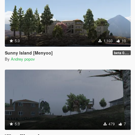
5.0
1,103
10
Sunny Island [Menyoo]
beta 0.0.1
By
Andrey popov
5.0
479
7