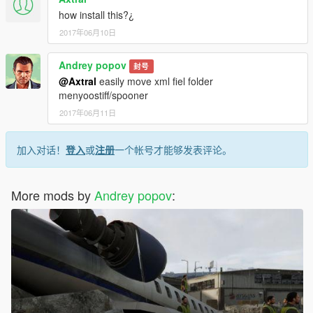
how install this?¿
2017年06月10日
Andrey popov
封号
@Axtral
easily move xml fiel folder
menyoostiff/spooner
2017年06月11日
加入对话！
登入
或
注册
一个帐号才能够发表评论。
More mods by
Andrey popov
: