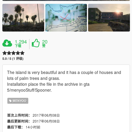
1,294
20
下载
赞
5.0 / 5 (1 评级)
The island is very beautiful and it has a couple of houses and
lots of palm trees and grass.
Installation place the file in the archive in gta
5/menyooStuff/Spooner.
MENYOO
2017年06月08日
首次上传时间：
2017年06月08日
最后更新时间：
14小时前
最后下载：