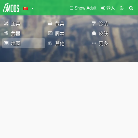
Show Adult
登入
工具
载具
涂装
武器
脚本
皮肤
地图
其他
更多