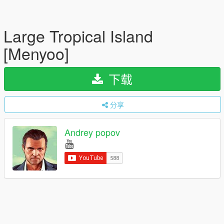
Large Tropical Island
[Menyoo]
下载
分享
Andrey popov