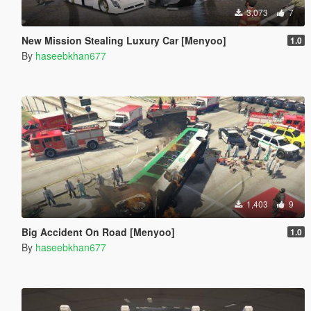
3,073
7
New Mission Stealing Luxury Car [Menyoo]
1.0
By
haseebkhan677
1,403
9
Big Accident On Road [Menyoo]
1.0
By
haseebkhan677