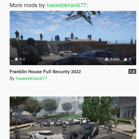
More mods by
haseebkhan677
:
4.0
2,684
8
Franklin House Full Security 2022
1.0
By
haseebkhan677