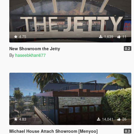
4.75
1,639
11
New Showroom the Jetty
0.2
By
haseebkhan677
4.83
14,041
26
Michael House Attach Showroom [Menyoo]
0.2