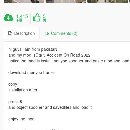
1,415
5
下载
赞
Description
Comments (2)
hi guys i am from pakistaN
and my mod isGta 5 Accident On Road 2022
notice the mod is install menyoo spooner and paste mod and load 
download menyoo tranier
copy
installation after
pressf8
and object spooner and savedfiles and load it
enjoy the mod