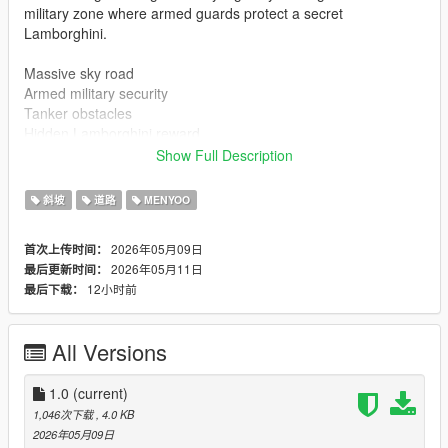
military zone where armed guards protect a secret
Lamborghini.
Massive sky road
Armed military security
Tanker obstacles
Hidden Lamborghini reward
Perfect for stunt & cinematic gameplay
Show Full Description
Experience action, speed, and suspense in the skies of GTA V.
斜坡
道路
MENYOO
2026年05月09日
首次上传时间：
2026年05月11日
最后更新时间：
12小时前
最后下载：
All Versions
1.0
(current)
1,046次下载
, 4.0 KB
2026年05月09日