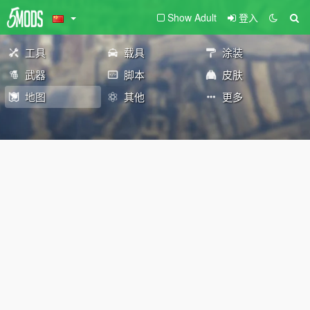
Show Adult
登入
工具
载具
涂装
武器
脚本
皮肤
地图
其他
更多