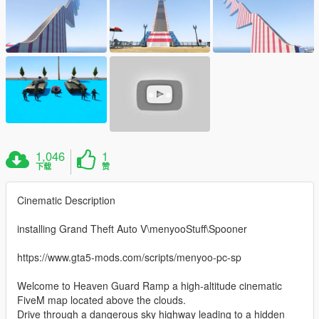
1,046
1
下载
赞
Cinematic Description
installing Grand Theft Auto V\menyooStuff\Spooner
https://www.gta5-mods.com/scripts/menyoo-pc-sp
Welcome to Heaven Guard Ramp a high-altitude cinematic
FiveM map located above the clouds.
Drive through a dangerous sky highway leading to a hidden