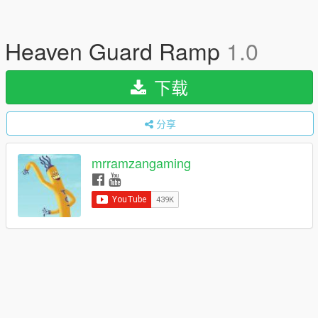
Heaven Guard Ramp
1.0
下载
分享
mrramzangaming