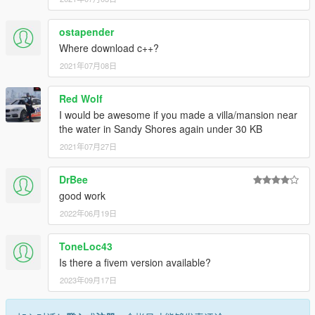
ostapender
Where download c++?
2021年07月08日
Red Wolf
I would be awesome if you made a villa/mansion near
the water in Sandy Shores again under 30 KB
2021年07月27日
DrBee
good work
2022年06月19日
ToneLoc43
Is there a fivem version available?
2023年09月17日