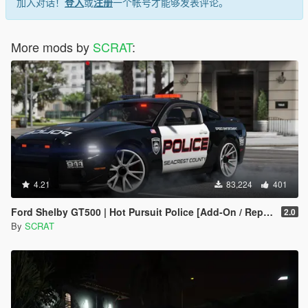
加入对话！
登入
或
注册
一个帐号才能够发表评论。
More mods by
SCRAT
:
4.21
83,224
401
Ford Shelby GT500 | Hot Pursuit Police [Add-On / Replace | Template]
2.0
By
SCRAT