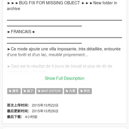
►►►BUG FIX FOR MISSING OBJECT ►►►New folder in
archive
════════════════════════════════════════
══════════════════════════
►FRANCAIS◄
════════════════════════════════════════
══════════════════════════
►Ce mode ajoute une villa imposante, très détaillée, entourée
d'une forêt et d'un lac, meublé proprement...
►Ceci est le résultat de 3 jours de travail et plus de 4h de
montage pour la vidéo.
Show Full Description
►Elle comprend:
-Un garage
建筑
屋子
MAP EDITOR
内景
特色
-Un hall d'entrée
-Une salle à manger
2015年10月22日
首次上传时间：
-Une cuisine intégrale
2015年10月26日
最后更新时间：
-Une salle de jeu
4小时前
最后下载：
-Une salle de musculation
-Des toilettes