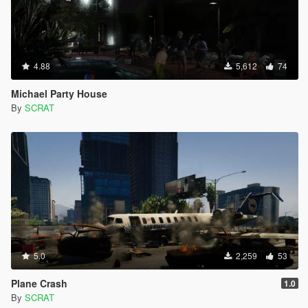
4.88
5,612
74
Michael Party House
By
SCRAT
5.0
2,259
53
Plane Crash
1.0
By
SCRAT