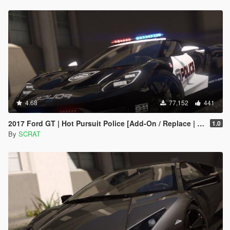
4.68
77,152
441
2017 Ford GT | Hot Pursuit Police [Add-On / Replace | Template]
1.0
By
SCRAT