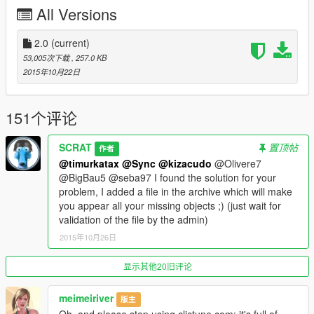
-Une pièce avec jacuzzi
All Versions
-Un débarras
-Deux terraces
-Une piscine
2.0
(current)
-Une salle de bain
53,005次下载
, 257.0 KB
-Un bureau
2015年10月22日
-Une salle blindée
-Un salon
-Une chambre
151个评论
-Un dressing
SCRAT
置顶帖
作者
►Elle est situé à Blaine country, à l'est de l'Alamo Sea au bout
@timurkatax
@Sync
@kizacudo
@Olivere7
de l'impasse en face de chez Trevor.
@BigBau5 @seba97 I found the solution for your
problem, I added a file in the archive which will make
►La profondeur de la piscine varie car l'eau du lac monte et
you appear all your missing objects ;) (just wait for
descend sans cesse.
validation of the file by the admin)
2015年10月26日
►Instructions d'installation dans l'archive.
►Crédit à:
显示其他20旧评论
Guadmaz ► Pour son magnifique éditeur de map.
GTAMultiplayer Team ► Pour le débloqueur d'object à
meimeiriver
版主
spawner.