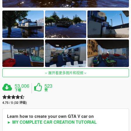
展开看更多图片和视频
53,006
523
下载
赞
4.75 / 5 (32 评级)
Learn how to create your own GTA V car on
► MY COMPLETE CAR CREATION TUTORIAL