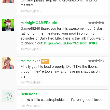
Oh, and please stop using clictune.com: it's full of
scorz ► Pour les fichiers object.ini d'objets valides.
malware.
2017年01月23日
►Vidéo de présentation ici ► https://www.youtube.com/watch?
v=BtzjS7_CCEA
midnightGAMERdude
════════════════════════════════════════
Game68240 thank you for this awesome mod! 5 star
══════════════════════════
rating from me. I featured your mod in on of my
►ENGLISH◄
episodes of Daily Ped Life. Here is the link if you want
════════════════════════════════════════
to check it out:
https://youtu.be/73ZH90OHWKY
══════════════════════════
2017年01月30日
►This mod adds an impressive villa, very detailed, surrounded
by a forest and a lake, furnished properly...
meimeiriver
版主
Finally got it to load properly. Didn't like the floors,
►This is the result of three days of work and more than 4
though: they're too shiny, and have no shadows on
hours for editing the video.
them.
►There is:
2017年02月02日
-A garage
-A hall
Delusionz
-A dining room
Looks a little claustrophobic but it's real good. I love it.
-A Full kitchen
2017年02月05日
-A Game room