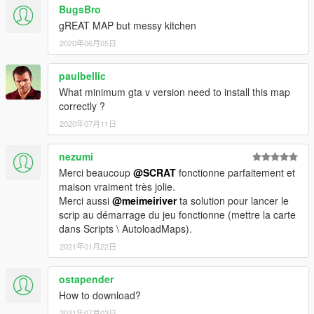
BugsBro
gREAT MAP but messy kitchen
2020年06月05日
paulbellic
What minimum gta v version need to install this map
correctly ?
2020年07月11日
nezumi
Merci beaucoup
@SCRAT
fonctionne parfaitement et
maison vraiment très jolie.
Merci aussi
@meimeiriver
ta solution pour lancer le
scrip au démarrage du jeu fonctionne (mettre la carte
dans Scripts \ AutoloadMaps).
2021年01月22日
ostapender
How to download?
2021年07月03日