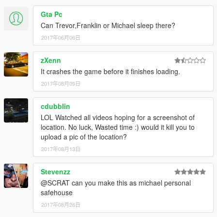
-A Gym
-Toilets
Gta Pc
-A Room with jacuzzi
Can Trevor,Franklin or Michael sleep there?
-A closet
2017年06月06日
-Two terraces
-Swimming pool
zXenn
-A bathroom
-A desk
It crashes the game before it finishes loading.
-A Shielded room
2017年08月09日
-A living room
-A bedroom
cdubblin
-A dressing room
LOL Watched all videos hoping for a screenshot of
location. No luck, Wasted time :) would it kill you to
►It is located in Blaine county, east of the Alamo Sea after the
upload a pic of the location?
impasse across from Trevor trailer.
2017年08月13日
►The pool depth varies because the lake water rises and falls
continuously.
Stevenzz
@SCRAT can you make this as michael personal
►Installation instructions in the archive.
safehouse
2017年08月26日
►Credits to:
Guadmaz ►For its perfect map editor.