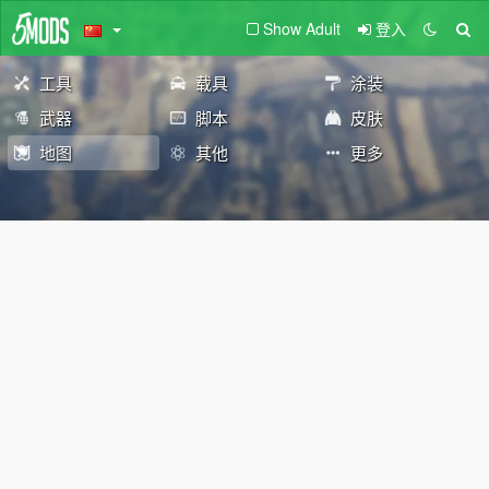
Show Adult
登入
工具
载具
涂装
武器
脚本
皮肤
地图
其他
更多