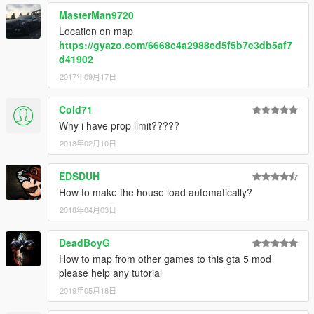
GTAMultiplayer Team ► For the object spawn unlocker
MasterMan9720
scorz ► For files object.ini of valids objects.
Location on map
https://gyazo.com/6668c4a2988ed5f5b7e3db5af7
►Video presentation here► https://www.youtube.com/watch?
d41902
v=BtzjS7_CCEA
2017年09月17日
════════════════════════════════════════
══════════════════════════
Cold71
Youtube Game68240 ► Subscribe :D
Why i have prop limit?????
2018年02月10日
EDSDUH
How to make the house load automatically?
2018年04月03日
DeadBoyG
How to map from other games to this gta 5 mod
please help any tutorial
2019年05月18日