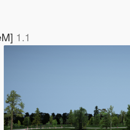
veM]
1.1