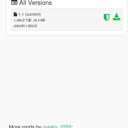
All Versions
1.1
(current)
1,386次下载
, 32.4 MB
2020年11月20日
More mods by
marko_1555
: