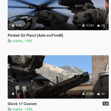
4.75
3,593
35
Pindad G2 Pistol [Add-on/FiveM]
By
marko_1555
5.0
6,589
44
Glock 17 Custom
1.0
By
marko_1555