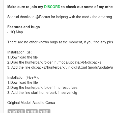
Make sure to join my
DISCORD
to check out some of my other
Special thanks to @Pectus for helping with the mod / the amazing
Features and bugs
- HQ Map
There are no other known bugs at the moment, if you find any ple
Installation (SP):
1.Download the file
2.Drag the hunterpark folder in /mods/update/x64/dlcpacks
3. Add the line dlcpacks:\hunterpark \ in dlclist.xml (mods/updat
Installation (FiveM):
1.Download the file
2.Drag the hunterpark folder in to resources
3. Add the line start hunterpark in server.cfg
Original Model: Assetto Corsa
地图模型
赛道
道路