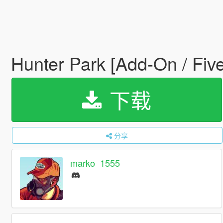
Hunter Park [Add-On / Fi
下载
分享
marko_1555