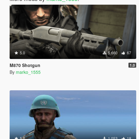
5.0
5,660
67
M870 Shotgun
1.0
By
marko_1555
5.0
1,053
18