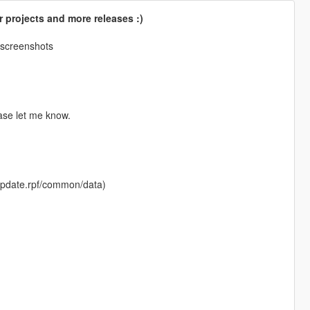
 projects and more releases :)
 screenshots
ase let me know.
e/update.rpf/common/data)