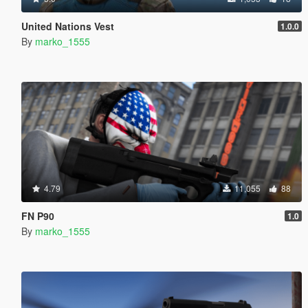
United Nations Vest
1.0.0
By
marko_1555
4.79
11,055
88
FN P90
1.0
By
marko_1555