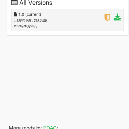
All Versions
1.0
(current)
1,938次下载
, 593.0 MB
2023年09月23日
More mods by
FDAC
: