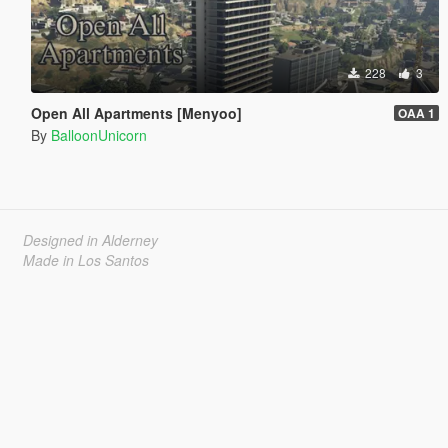
228
3
Open All Apartments [Menyoo]
OAA 1
By
BalloonUnicorn
Designed in Alderney
Made in Los Santos