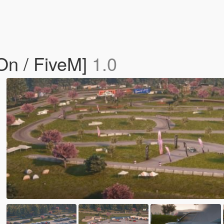
On / FiveM]
1.0