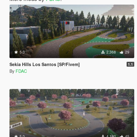
5.0
2,368
29
Sekia Hills Los Santos [SP/Fivem]
1.1
By
FDAC
5.0
4,192
45