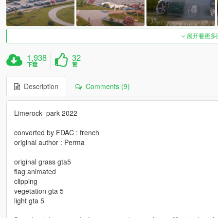
展开看更多
1,938
32
下载
赞
Description
Comments (9)
Limerock_park 2022
converted by FDAC : french
original author : Perma
original grass gta5
flag animated
clipping
vegetation gta 5
light gta 5