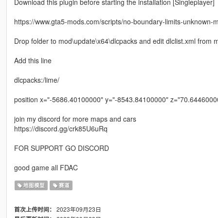
Download this plugin before starting the installation [Singleplayer]
https://www.gta5-mods.com/scripts/no-boundary-limits-unknown-
Drop folder to mod\update\x64\dlcpacks and edit dlclist.xml fro
Add this line
dlcpacks:/lime/
position x="-5686.40100000" y="-8543.84100000" z="70.6446000
join my discord for more maps and cars
https://discord.gg/crk85U6uRq
FOR SUPPORT GO DISCORD
good game all FDAC
地图模型
赛道
2023年09月23日
首次上传时间：