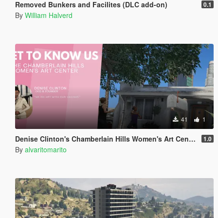
Removed Bunkers and Facilites (DLC add-on)
0.1
By
William Halverd
41
1
Denise Clinton's Chamberlain Hills Women's Art Center
1.0
By
alvaritomarito