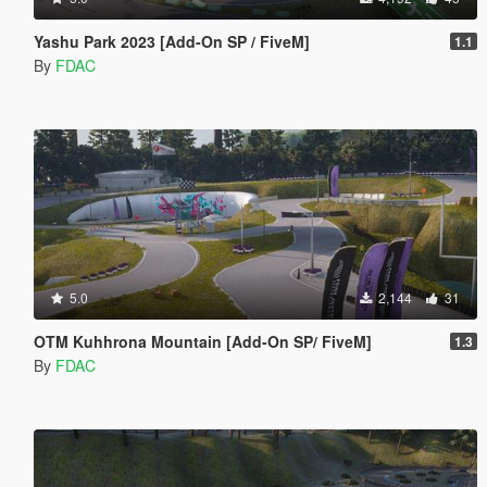
Yashu Park 2023 [Add-On SP / FiveM]
1.1
By
FDAC
5.0
2,144
31
OTM Kuhhrona Mountain [Add-On SP/ FiveM]
1.3
By
FDAC