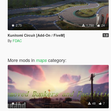
2.75
1,750
24
Kunitomi Circuit [Add-On / FiveM]
1.0
By
FDAC
More mods in
category:
maps
5.0
48
7