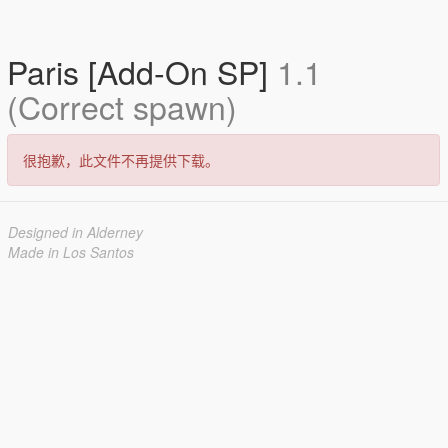
Paris [Add-On SP]
1.1
(Correct spawn)
很抱歉，此文件不再提供下载。
Designed in Alderney
Made in Los Santos