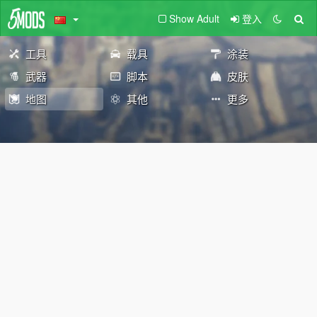
Show Adult
登入
工具
载具
涂装
武器
脚本
皮肤
地图
其他
更多