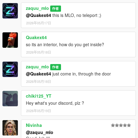
zaquu_mlo
作者
@Quakex64
this is MLO, no teleport ;)
2026年05月17日
Quakex64
so its an interior, how do you get inside?
2026年05月18日
zaquu_mlo
作者
@Quakex64
just come in, through the door
2026年05月18日
chiki125_YT
Hey what's your discord, plz ?
2026年05月19日
Nivinha
@zaquu_mlo