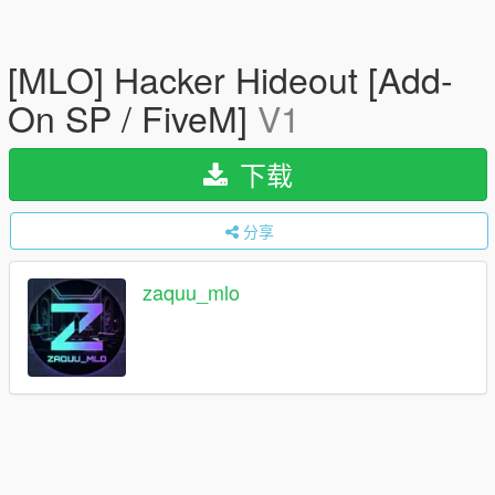
[MLO] Hacker Hideout [Add-
On SP / FiveM]
V1
下载
分享
zaquu_mlo