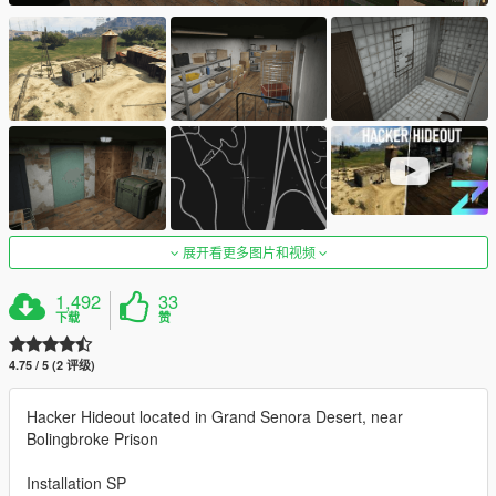
展开看更多图片和视频
1,492
33
下载
赞
4.75 / 5 (2 评级)
Hacker Hideout located in Grand Senora Desert, near
Bolingbroke Prison
Installation SP