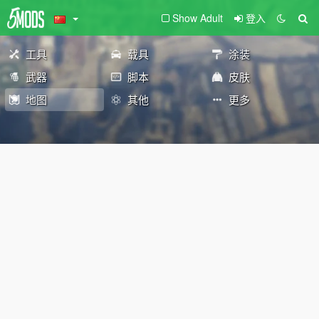
Show Adult
登入
工具
载具
涂装
武器
脚本
皮肤
地图
其他
更多