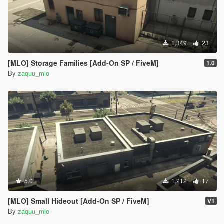
1,349
23
[MLO] Storage Families [Add-On SP / FiveM]
1.0
By
zaquu_mlo
5.0
1,212
17
[MLO] Small Hideout [Add-On SP / FiveM]
V1
By
zaquu_mlo