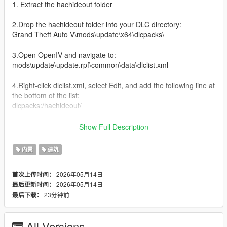
1. Extract the hachideout folder
2.Drop the hachideout folder into your DLC directory:
Grand Theft Auto V\mods\update\x64\dlcpacks\
3.Open OpenIV and navigate to:
mods\update\update.rpf\common\data\dlclist.xml
4.Right-click dlclist.xml, select Edit, and add the following line at
the bottom of the list:
dlcpacks:/hachideout/
Installation FiveM
Show Full Description
Drop 'hachideout' into the resources folder and add 'ensure
hachideout' to your server.cfg
内景
建筑
changelog:
2026年05月14日
首次上传时间：
v1- release
2026年05月14日
最后更新时间：
23分钟前
最后下载：
All Versions