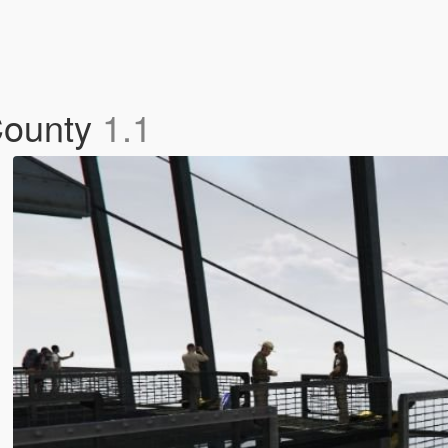
County
1.1