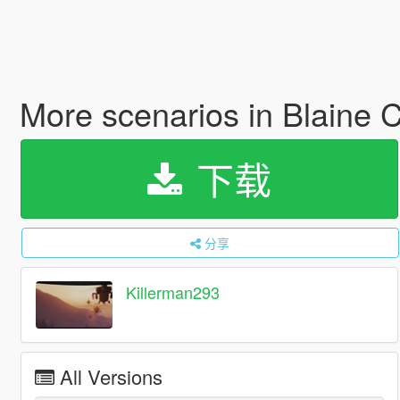
More scenarios in Blaine 
下载
分享
Killerman293
All Versions