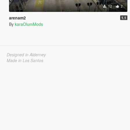
12
2
arenam2
1.1
By
karaOlumMods
Designed in Alderney
Made in Los Santos