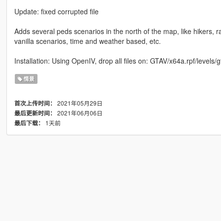
Update: fixed corrupted file
Adds several peds scenarios in the north of the map, like hikers, ran
vanilla scenarios, time and weather based, etc.
Installation: Using OpenIV, drop all files on: GTAV/x64a.rpf/levels/
情景
2021年05月29日
首次上传时间：
2021年06月06日
最后更新时间：
1天前
最后下载：