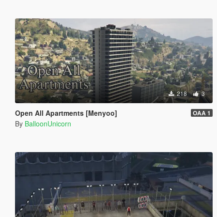
218
3
Open All Apartments [Menyoo]
OAA 1
By
BalloonUnicorn