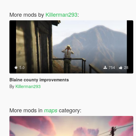
More mods by
Killerman293
:
5.0
754
28
Blaine county improvements
By
Killerman293
More mods in
category:
maps