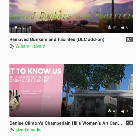
5.0
41
6
Removed Bunkers and Facilites (DLC add-on)
0.1
By
William Halverd
41
1
Denise Clinton's Chamberlain Hills Women's Art Center
1.0
By
alvaritomarito